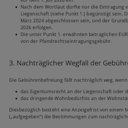
vor dem 1. Juli 2026 ein.
t
Nach dem Wortlaut dürfte nur die Eintragung
Liegenschaft (siehe Punkt 1.) begünstigt sein.
März 2024 abgeschlossen sein, und der Grundbu
2026 erfolgen.
Die unter Punkt 1. erwähnten betraglichen EUR
von der Pfandrechtseintragungsgebühr.
3. Nachträglicher Wegfall der Gebüh
Die Gebührenbefreiung fällt nachträglich weg, wenn
das Eigentumsrecht an der Liegenschaft oder 
das dringende Wohnbedürfnis an der Wohnstätt
Diesbezüglich besteht eine Anzeigefrist von einem 
w
(„aufgegeben“) die Bestimmungen zum nachträglich
ir