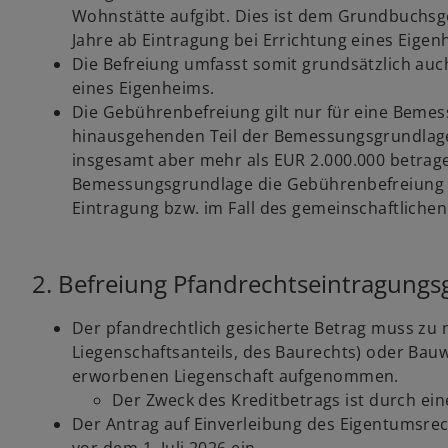
e
Wohnstätte aufgibt. Dies ist dem Grundbuchsge
g
Jahre ab Eintragung bei Errichtung eines Eig
i
Die Befreiung umfasst somit grundsätzlich au
s
eines Eigenheims.
t
Die Gebührenbefreiung gilt nur für eine Bemes
e
hinausgehenden Teil der Bemessungsgrundlage 
r
insgesamt aber mehr als EUR 2.000.000 betrage
k
Bemessungsgrundlage die Gebührenbefreiung nic
a
Eintragung bzw. im Fall des gemeinschaftliche
r
t
e
2. Befreiung Pfandrechtseintragung
g
e
Der pfandrechtlich gesicherte Betrag muss zu 
ö
Liegenschaftsanteils, des Baurechts) oder Bau
f
erworbenen Liegenschaft aufgenommen.
f
Der Zweck des Kreditbetrags ist durch ei
n
Der Antrag auf Einverleibung des Eigentumsre
e