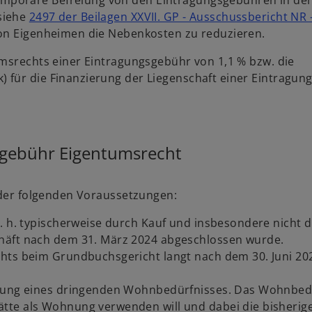
poräre Befreiung von den Eintragungsgebühren in den
siehe
2497 der Beilagen XXVII. GP - Ausschussbericht NR 
von Eigenheimen die Nebenkosten zu reduzieren.
umsrechts einer Eintragungsgebühr von 1,1 % bzw. die
 für die Finanzierung der Liegenschaft einer Eintragun
sgebühr Eigentumsrecht
g der folgenden Voraussetzungen:
d. h. typischerweise durch Kauf und insbesondere nicht 
häft nach dem 31. März 2024 abgeschlossen wurde.
chts beim Grundbuchsgericht langt nach dem 30. Juni 20
igung eines dringenden Wohnbedürfnisses. Das Wohnbedü
tte als Wohnung verwenden will und dabei die bisherig