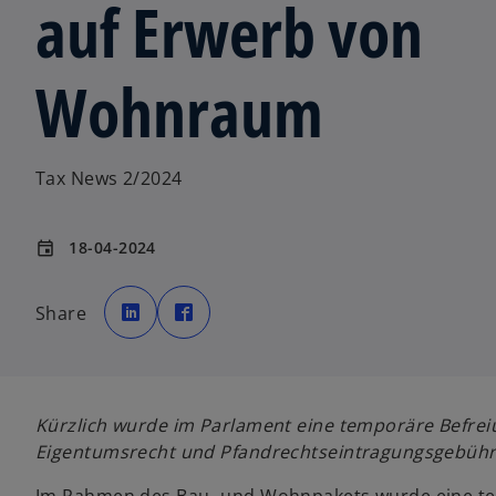
auf Erwerb von
Wohnraum
Tax News 2/2024
18-04-2024
event
w
w
i
i
Share
r
r
d
d
i
i
n
n
e
e
i
i
n
n
e
e
Kürzlich wurde im Parlament eine temporäre Befre
r
r
n
n
Eigentumsrecht und Pfandrechtseintragungsgebühr)
e
e
u
u
e
e
n
n