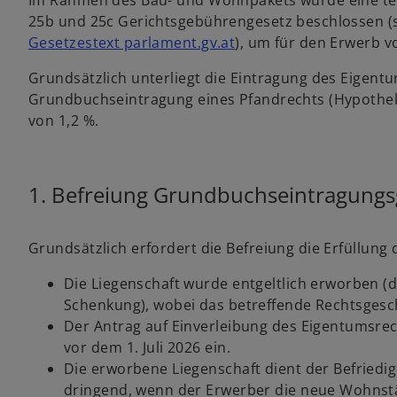
Im Rahmen des Bau- und Wohnpakets wurde eine tem
R
R
e
e
25b und 25c Gerichtsgebührengesetz beschlossen (
g
g
i
i
w
Gesetzestext parlament.gv.at
), um für den Erwerb 
s
s
t
t
i
e
e
Grundsätzlich unterliegt die Eintragung des Eigent
r
r
r
k
k
Grundbuchseintragung eines Pfandrechts (Hypothek)
a
a
d
r
r
von 1,2 %.
t
t
i
e
e
g
g
n
e
e
ö
ö
e
f
f
f
f
1. Befreiung Grundbuchseintragung
i
n
n
e
e
n
t
t
e
Grundsätzlich erfordert die Befreiung die Erfüllun
r
n
Die Liegenschaft wurde entgeltlich erworben (
e
Schenkung), wobei das betreffende Rechtsgesc
u
Der Antrag auf Einverleibung des Eigentumsre
e
vor dem 1. Juli 2026 ein.
n
Die erworbene Liegenschaft dient der Befried
R
dringend, wenn der Erwerber die neue Wohnstä