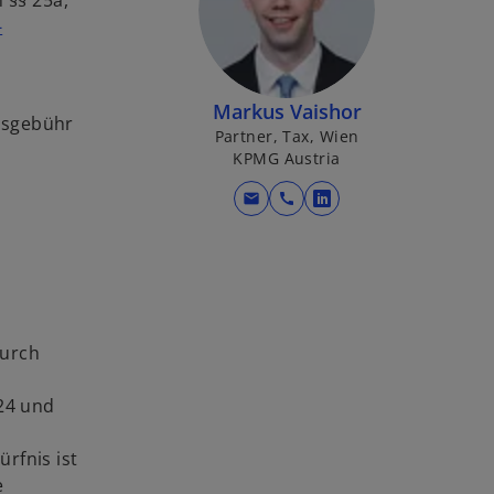
 §§ 25a,
-
Markus Vaishor
gsgebühr
Partner, Tax, Wien
KPMG Austria
mail
call
w
i
r
d
i
n
durch
e
i
24 und
n
e
rfnis ist
r
e