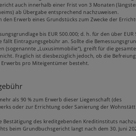
richt auch innerhalb einer Frist von 3 Monaten (längste
enheims) ab Übergabe entsprechend nachzuweisen.
ch den Erwerb eines Grundstücks zum Zwecke der Errich
sungsgrundlage bis EUR 500.000; d. h. für den über EUR
fällt Eintragungsgebühr an. Sollte die Bemessungsgru
n (sogenannte „Luxusimmobilie“), greift für die gesamt
ht. Fraglich ist diesbezüglich jedoch, ob die Befreiung
n Erwerbs pro Miteigentümer besteht.
sgebühr
mehr als 90 % zum Erwerb dieser Liegenschaft (des
werks oder zur Errichtung oder Sanierung der Wohnstätt
ne Bestätigung des kreditgebenden Kreditinstituts nachz
chts beim Grundbuchsgericht langt nach dem 30. Juni 20