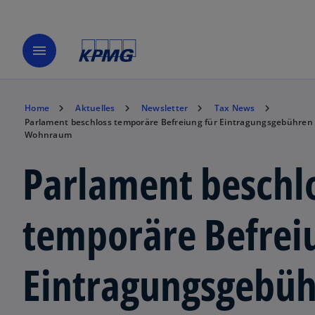
menu
Home
Aktuelles
Newsletter
Tax News
Parlament beschloss temporäre Befreiung für Eintragungsgebühren
Wohnraum
Parlament beschl
temporäre Befrei
Eintragungsgebü