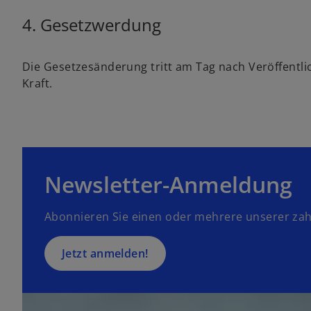
d
i
4. Gesetzwerdung
n
e
Die Gesetzesänderung tritt am Tag nach Veröffentlic
i
Kraft.
n
e
r
n
e
u
Newsletter-Anmeldung
e
n
Abonnieren Sie einen oder mehrere unserer zah
R
e
g
Jetzt anmelden!
is
t
e