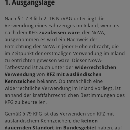
1. Ausgangslage
ö
ö
f
f
f
f
n
n
e
e
Nach § 1 Z 3 lit b 2. TB NoVAG unterliegt die
t
t
Verwendung eines Fahrzeuges im Inland, wenn es
nach dem KFG
zuzulassen wäre
, der NoVA,
ausgenommen es wird ein Nachweis der
Entrichtung der NoVA in jener Höhe erbracht, die
im Zeitpunkt der erstmaligen Verwendung im Inland
zu entrichten gewesen wäre. Dieser NoVA-
Tatbestand ist auch unter der
widerrechtlichen
Verwendung
von
KFZ mit ausländischen
Kennzeichen
bekannt. Ob tatsächlich eine
widerrechtliche Verwendung im Inland vorliegt, ist
anhand der kraftfahrrechtlichen Bestimmungen des
KFG zu beurteilen.
Gemäß § 79 KFG ist das Verwenden von KFZ mit
ausländischem Kennzeichen, die
keinen
dauernden Standort im Bundesgebiet
haben, auf