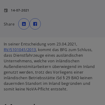
14-07-2021
event
w
w
i
i
Share
r
r
d
d
i
i
n
n
e
e
i
i
n
n
In seiner Entscheidung vom 23.04.2021,
e
e
r
r
RV/5101041/2013
, kommt das BFG zum Schluss,
n
n
e
e
dass Dienstfahrzeuge eines ausländischen
u
u
e
e
Unternehmens, welche von inländischen
n
n
R
R
Außendienstmitarbeitern überwiegend im Inland
e
e
g
g
genutzt werden, trotz des Vorliegens einer
i
i
s
s
inländischen Betriebsstätte iSd § 29 BAO keinen
t
t
e
e
dauernden Standort im Inland begründen und
r
r
k
k
somit keine NoVA-Pflicht entsteht.
a
a
r
r
t
t
e
e
g
g
e
e