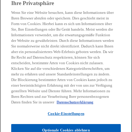
Ihre Privatsphäre
Wenn Sie eine Website besuchen, kann diese Informationen über
Ihren Browser abrufen oder speichern. Dies geschieht meist in
Form von Cookies. Hierbei kann es sich um Informationen über
Sie, Ihre Einstellungen oder Ihr Gerät handeln. Meist werden die
Informationen verwendet, um die erwartungsgemäße Funktion
Kontakt
der Website zu gewährleisten. Durch diese Informationen werden
Sie normalerweise nicht direkt identifiziert. Dadurch kann Ihnen
aber ein personalisierteres Web-Erlebnis geboten werden. Da wir
Ihr Recht auf Datenschutz respektieren, können Sie sich
Aktuelles
entscheiden, bestimmte Arten von Cookies nicht zulassen.
Klicken Sie auf die verschiedenen Kategorieüberschriften, um
mehr zu erfahren und unsere Standardeinstellungen zu ändern.
Karriere
Die Blockierung bestimmter Arten von Cookies kann jedoch zu
einer beeinträchtigten Erfahrung mit der von uns zur Verfügung
w
w
w
w
w
gestellten Website und Dienste führen. Mehr Informationen zu
i
i
i
i
i
Ihren Rechten und zur Verarbeitung Ihrer personenbezogenen
Daten finden Sie in unserer
Datenschutzerklärung
Rechtliche Hinweise
r
Datenschutz
r
Barrierefreiheit
r
r
Hilfe
r
Impressum
d
d
d
d
d
Cookie-Einstellungen
© 2026 KPMG Austria GmbH Wirtschaftsprüfungs- und
i
i
i
i
i
Steuerberatungsgesellschaft, eine österreichische Gesellschaft mit
n
n
n
n
n
beschränkter Haftung und ein Mitglied der globalen KPMG
Optionale Cookies ablehnen