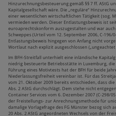
Hinzurechnungsbesteuerung gemäß §§ 7 ff. AStG unte
Kapitalgesellschaft wäre. Die „reguläre“ Hinzurec
einer wesentlichen wirtschaftlichen Tätigkeit (sog. M
vermieden werden. Dieser Entlastungsbeweis ist seit 2
euroaprechtskonform auszugestalten und war auch 
Schweppes (Urteil vom 12. September 2006, C-196/04)
Entlastungsbeweis hingegen von Anfang nicht vorg
Wortlaut nach explizit ausgeschlossen („ungeachtet §
Im BFH-Streitfall unterhielt eine inländische Kapital
niedrig besteuerte Betriebsstätte in Luxemburg, die 
Führung eines Motivtests hat der BFH für beide Jahre
Niederlassungsfreiheit vereinbar ist. Für das Streitj
vom 21. Oktober 2009 bereits entschieden, dass die U
Abs. 2 AStG durchschlägt. Dem stehe nicht entgege
Container Services vom 6. Dezember 2007 (C-298/05)
der Freistellungs- zur Anrechnungsmethode für unio
damalige Vorlagefrage des FG Münster bezog sich au
20 Abs. 2 AStG angeordneten Wechsels von der Freis