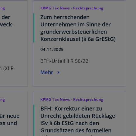
ung
KPMG Tax News - Rechtsprechung
 der
Zum herrschenden
weck-
Unternehmen im Sinne der
grunderwerbsteuerlichen
Konzernklausel (§ 6a GrEStG)
04.11.2025
BFH-Urteil II R 56/22
 (XI R
Mehr
ung
KPMG Tax News - Rechtsprechung
BFH: Korrektur einer zu
ür neue
Unrecht gebildeten Rücklage
ss und
iSv § 6b EStG nach den
Grundsätzen des formellen