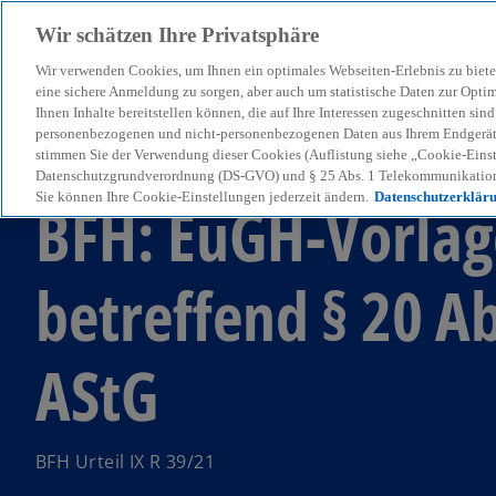
Wir schätzen Ihre Privatsphäre
Wir verwenden Cookies, um Ihnen ein optimales Webseiten-Erlebnis zu biete
menu
eine sichere Anmeldung zu sorgen, aber auch um statistische Daten zur Opti
Ihnen Inhalte bereitstellen können, die auf Ihre Interessen zugeschnitten si
personenbezogenen und nicht-personenbezogenen Daten aus Ihrem Endgerät. 
stimmen Sie der Verwendung dieser Cookies (Auflistung siehe „Cookie-Einst
KPMG Tax News
Datenschutzgrundverordnung (DS-GVO) und § 25 Abs. 1 Telekommunikation
Sie können Ihre Cookie-Einstellungen jederzeit ändern.
Datenschutzerklär
BFH: EuGH-Vorlag
betreffend § 20 Ab
AStG
BFH Urteil IX R 39/21