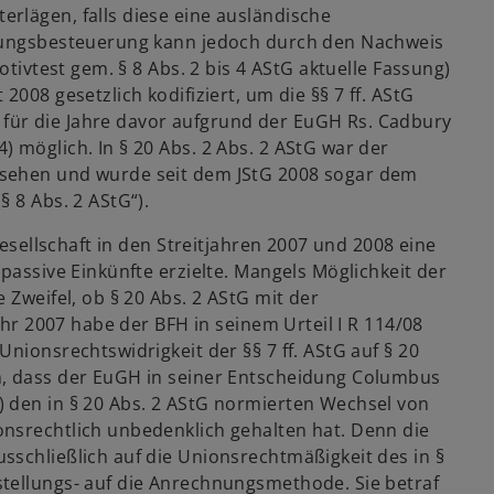
rlägen, falls diese eine ausländische
hnungsbesteuerung kann jedoch durch den Nachweis
otivtest gem. § 8 Abs. 2 bis 4 AStG aktuelle Fassung)
008 gesetzlich kodifiziert, um die §§ 7 ff. AStG
für die Jahre davor aufgrund der EuGH Rs. Cadbury
 möglich. In § 20 Abs. 2 Abs. 2 AStG war der
esehen und wurde seit dem JStG 2008 sogar dem
 8 Abs. 2 AStG“).
gesellschaft in den Streitjahren 2007 und 2008 eine
passive Einkünfte erzielte. Mangels Möglichkeit der
 Zweifel, ob § 20 Abs. 2 AStG mit der
ahr 2007 habe der BFH in seinem Urteil I R 114/08
nionsrechtswidrigkeit der §§ 7 ff. AStG auf § 20
n, dass der EuGH in seiner Entscheidung Columbus
 den in § 20 Abs. 2 AStG normierten Wechsel von
nsrechtlich unbedenklich gehalten hat. Denn die
sschließlich auf die Unionsrechtmäßigkeit des in §
tellungs- auf die Anrechnungsmethode. Sie betraf