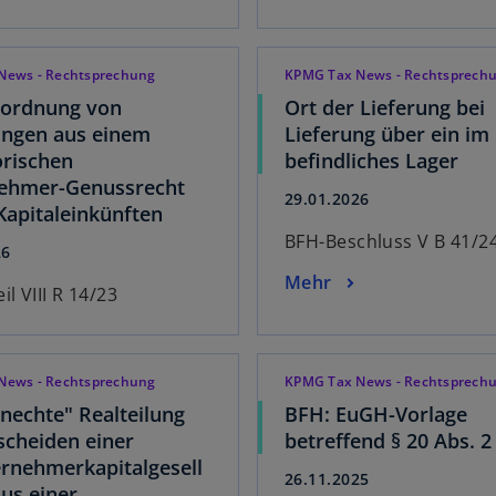
News - Rechtsprechung
KPMG Tax News - Rechtsprech
uordnung von
Ort der Lieferung bei
ungen aus einem
Lieferung über ein im
orischen
befindliches Lager
nehmer-Genussrecht
29.01.2026
Kapitaleinkünften
BFH-Beschluss V B 41/2
26
Mehr
il VIII R 14/23
News - Rechtsprechung
KPMG Tax News - Rechtsprech
nechte" Realteilung
BFH: EuGH-Vorlage
scheiden einer
betreffend § 20 Abs. 2
rnehmerkapitalgesell
26.11.2025
aus einer