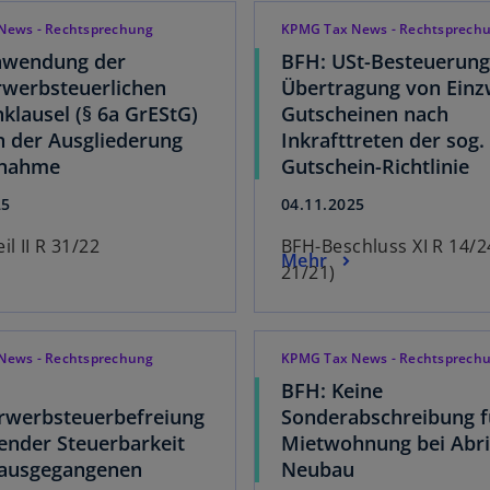
News - Rechtsprechung
KPMG Tax News - Rechtsprech
nwendung der
BFH: USt-Besteuerung
werbsteuerlichen
Übertragung von Einz
klausel (§ 6a GrEStG)
Gutscheinen nach
en der Ausgliederung
Inkrafttreten der sog.
fnahme
Gutschein-Richtlinie
25
04.11.2025
il II R 31/22
BFH-Beschluss XI R 14/24
Mehr
21/21)
News - Rechtsprechung
KPMG Tax News - Rechtsprech
BFH: Keine
rwerbsteuerbefreiung
Sonderabschreibung f
lender Steuerbarkeit
Mietwohnung bei Abri
rausgegangenen
Neubau