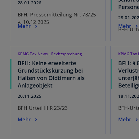
28.01.2026
Persone
BFH, Pressemitteilung Nr. 78/25
28.01.20
v. 10.12.2025
Mehr
Mehr
BFH-Urte
KPMG Tax News - Rechtsprechung
KPMG Tax 
BFH: Keine erweiterte
BFH: § 
Grundstückskürzung bei
Verlust
Halten von Oldtimern als
unterjä
Anlageobjekt
Beteili
20.11.2025
18.11.20
BFH Urteil III R 23/23
BFH-Urte
Mehr
Mehr