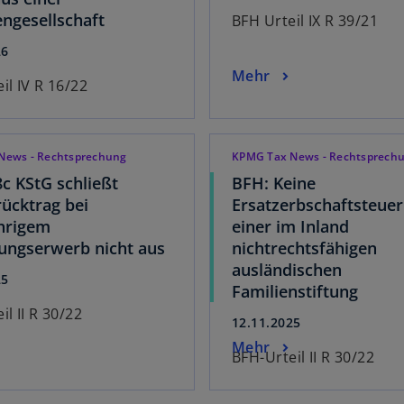
ngesellschaft
BFH Urteil IX R 39/21
26
Mehr
il IV R 16/22
News - Rechtsprechung
KPMG Tax News - Rechtsprech
8c KStG schließt
BFH: Keine
rücktrag bei
Ersatzerbschaftsteuer
hrigem
einer im Inland
gungserwerb nicht aus
nichtrechtsfähigen
ausländischen
25
Familienstiftung
il II R 30/22
12.11.2025
Mehr
BFH-Urteil II R 30/22