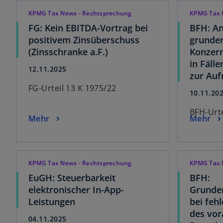
KPMG Tax News - Rechtsprechung
KPMG Tax 
FG: Kein EBITDA-Vortrag bei
BFH: A
positivem Zinsüberschuss
grunder
(Zinsschranke a.F.)
Konzern
in Fäll
12.11.2025
zur Au
FG-Urteil 13 K 1975/22
10.11.20
BFH-Urte
Mehr
Mehr
KPMG Tax News - Rechtsprechung
KPMG Tax 
EuGH: Steuerbarkeit
BFH:
elektronischer In-App-
Grunde
Leistungen
bei feh
des vo
04.11.2025