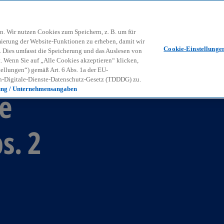
Zurück zur Inhaltsseite
Kon
contact_mail
n. Wir nutzen Cookies zum Speichern, z. B. um für
mierung der Website-Funktionen zu erheben, damit wir
Cookie-Einstellunge
nd. Dies umfasst die Speicherung und das Auslesen von
Wenn Sie auf „Alle Cookies akzeptieren“ klicken,
ellungen“) gemäß Art. 6 Abs. 1a der EU-
-Digitale-Dienste-Datenschutz-Gesetz (TDDDG) zu.
ung / Unternehmensangaben
e
s. 2