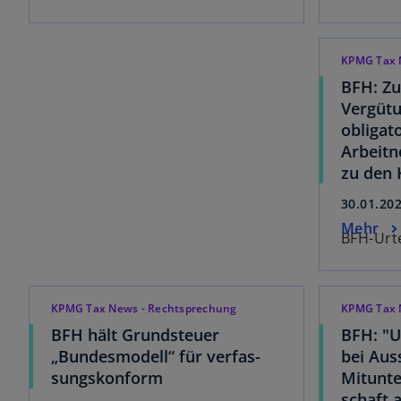
KPMG Tax 
BFH: Z
Vergüt
obligat
Arbeit
zu den 
30.01.20
Mehr
BFH-Urte
KPMG Tax News - Rechtsprechung
KPMG Tax 
BFH hält Grundsteuer
BFH: "U
„Bundesmodell“ für verfas-
bei Aus
sungskonform
Mitunte
schaft 