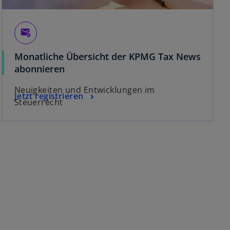
g
i
s
attach_email
t
e
Monatliche Übersicht der KPMG Tax News
r
abonnieren
k
a
Neuigkeiten und Entwicklungen im
Jetzt registrieren
r
Steuerrecht
t
e
g
e
ö
f
f
n
e
t