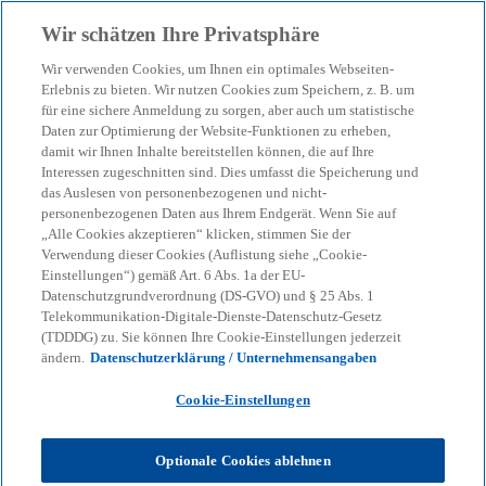
Zurück zur Inhaltsseite
Wir schätzen Ihre Privatsphäre
menu
search
Wir verwenden Cookies, um Ihnen ein optimales Webseiten-
Erlebnis zu bieten. Wir nutzen Cookies zum Speichern, z. B. um
für eine sichere Anmeldung zu sorgen, aber auch um statistische
KPMG Tax News
Daten zur Optimierung der Website-Funktionen zu erheben,
EuGH:
damit wir Ihnen Inhalte bereitstellen können, die auf Ihre
Interessen zugeschnitten sind. Dies umfasst die Speicherung und
Produktionsverlagerung
das Auslesen von personenbezogenen und nicht-
personenbezogenen Daten aus Ihrem Endgerät. Wenn Sie auf
„Alle Cookies akzeptieren“ klicken, stimmen Sie der
zur Umgehung einer
Verwendung dieser Cookies (Auflistung siehe „Cookie-
Einstellungen“) gemäß Art. 6 Abs. 1a der EU-
handelspolitischen
Datenschutzgrundverordnung (DS-GVO) und § 25 Abs. 1
Telekommunikation-Digitale-Dienste-Datenschutz-Gesetz
(TDDDG) zu. Sie können Ihre Cookie-Einstellungen jederzeit
Maßnahme begründet
ändern.
Datenschutzerklärung / Unternehmensangaben
nicht den
Cookie-Einstellungen
nichtpräferenziellen
Optionale Cookies ablehnen