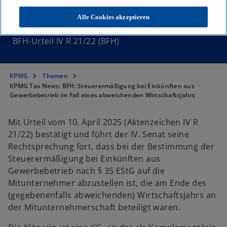
Ursprung
Alle Cookies akzeptieren
BFH-Urteil IV R 21/22 (BFH)
KPMG
Themen
KPMG Tax News: BFH: Steuerermäßigung bei Einkünften aus
Gewerbebetrieb im Fall eines abweichenden Wirtschaftsjahrs
Mit Urteil vom 10. April 2025 (Aktenzeichen IV R
21/22) bestätigt und führt der IV. Senat seine
Rechtsprechung fort, dass bei der Bestimmung der
Steuerermäßigung bei Einkünften aus
Gewerbebetrieb nach § 35 EStG auf die
Mitunternehmer abzustellen ist, die am Ende des
(gegebenenfalls abweichenden) Wirtschaftsjahrs an
der Mitunternehmerschaft beteiligt waren.