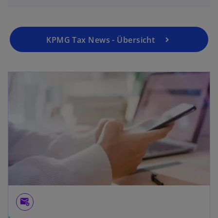
KPMG Tax News - Übersicht
attach_email