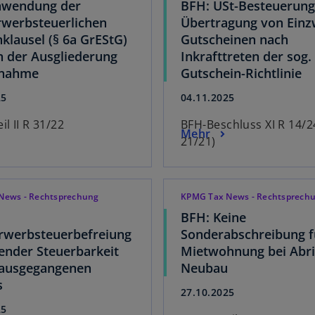
nwendung der
BFH: USt-Besteuerung
werbsteuerlichen
Übertragung von Einz
klausel (§ 6a GrEStG)
Gutscheinen nach
en der Ausgliederung
Inkrafttreten der sog.
fnahme
Gutschein-Richtlinie
25
04.11.2025
il II R 31/22
BFH-Beschluss XI R 14/24
Mehr
21/21)
News - Rechtsprechung
KPMG Tax News - Rechtsprech
BFH: Keine
rwerbsteuerbefreiung
Sonderabschreibung f
lender Steuerbarkeit
Mietwohnung bei Abri
rausgegangenen
Neubau
s
27.10.2025
25