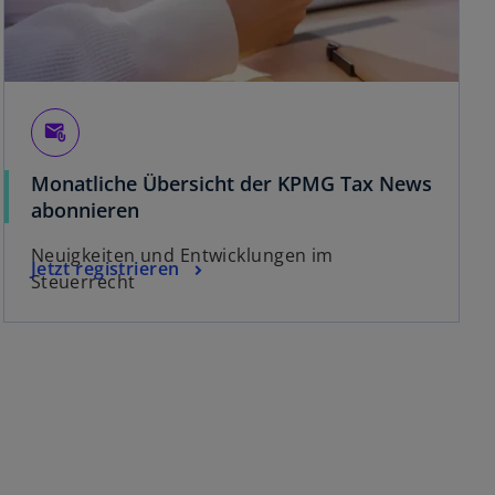
attach_email
Monatliche Übersicht der KPMG Tax News
abonnieren
Neuigkeiten und Entwicklungen im
Jetzt registrieren
Steuerrecht