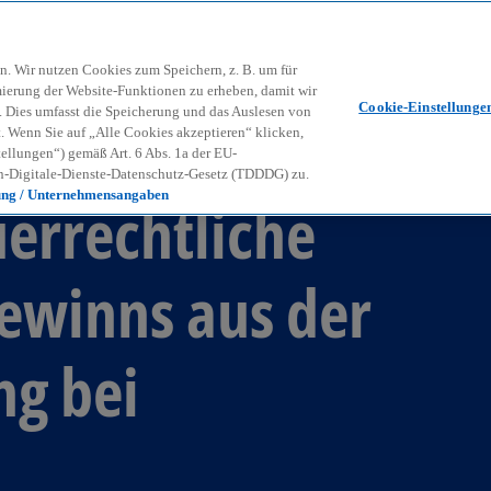
Zurück zur Inhaltsseite
Kon
contact_mail
n. Wir nutzen Cookies zum Speichern, z. B. um für
mierung der Website-Funktionen zu erheben, damit wir
Cookie-Einstellunge
nd. Dies umfasst die Speicherung und das Auslesen von
Wenn Sie auf „Alle Cookies akzeptieren“ klicken,
ellungen“) gemäß Art. 6 Abs. 1a der EU-
-Digitale-Dienste-Datenschutz-Gesetz (TDDDG) zu.
ung / Unternehmensangaben
errechtliche
ewinns aus der
ng bei