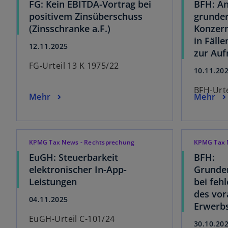
FG: Kein EBITDA-Vortrag bei
BFH: A
positivem Zinsüberschuss
grunder
(Zinsschranke a.F.)
Konzern
in Fäll
12.11.2025
zur Au
FG-Urteil 13 K 1975/22
10.11.20
BFH-Urte
Mehr
Mehr
KPMG Tax News - Rechtsprechung
KPMG Tax 
EuGH: Steuerbarkeit
BFH:
elektronischer In-App-
Grunde
Leistungen
bei feh
des vo
04.11.2025
Erwerb
EuGH-Urteil C-101/24
30.10.20