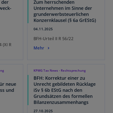
 der
Zum herrschenden
weck-
Unternehmen im Sinne der
grunderwerbsteuerlichen
Konzernklausel (§ 6a GrEStG)
04.11.2025
BFH-Urteil II R 56/22
 (XI R
Mehr
ung
KPMG Tax News - Rechtsprechung
BFH: Korrektur einer zu
ür neue
Unrecht gebildeten Rücklage
ss und
iSv § 6b EStG nach den
Grundsätzen des formellen
Bilanzenzusammenhangs
27.10.2025