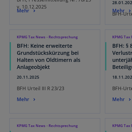
28.01.20
v. 10.12.2025
Mehr
Mehr
BFH-Urte
KPMG Tax News - Rechtsprechung
KPMG Tax 
BFH: Keine erweiterte
BFH: § 
Grundstückskürzung bei
Verlust
Halten von Oldtimern als
unterjä
Anlageobjekt
Beteili
20.11.2025
18.11.20
BFH Urteil III R 23/23
BFH-Urte
Mehr
Mehr
KPMG Tax News - Rechtsprechung
KPMG Tax 