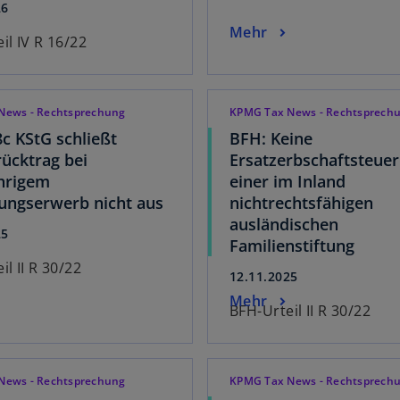
26
Mehr
il IV R 16/22
News - Rechtsprechung
KPMG Tax News - Rechtsprech
8c KStG schließt
BFH: Keine
rücktrag bei
Ersatzerbschaftsteuer
hrigem
einer im Inland
gungserwerb nicht aus
nichtrechtsfähigen
ausländischen
25
Familienstiftung
il II R 30/22
12.11.2025
Mehr
BFH-Urteil II R 30/22
News - Rechtsprechung
KPMG Tax News - Rechtsprech