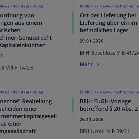
News - Rechtsprechung
KPMG Tax News - Rechtsprech
uordnung von
Ort der Lieferung bei
ungen aus einem
Lieferung über ein im
orischen
befindliches Lager
nehmer-Genussrecht
29.01.2026
Kapitaleinkünften
BFH-Beschluss V B 41/2
26
Mehr
il VIII R 14/23
News - Rechtsprechung
KPMG Tax News - Rechtsprech
nechte" Realteilung
BFH: EuGH-Vorlage
scheiden einer
betreffend § 20 Abs. 2
rnehmerkapitalgesell
26.11.2025
aus einer
ngesellschaft
BFH Urteil IX R 39/21