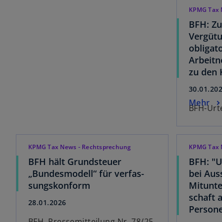
KPMG Tax 
BFH: Z
Vergüt
obligat
Arbeit
zu den 
30.01.20
Mehr
BFH-Urte
KPMG Tax News - Rechtsprechung
KPMG Tax 
BFH hält Grundsteuer
BFH: "U
„Bundesmodell“ für verfas-
bei Aus
sungskonform
Mitunte
schaft 
28.01.2026
Persone
BFH, Pressemitteilung Nr. 78/25