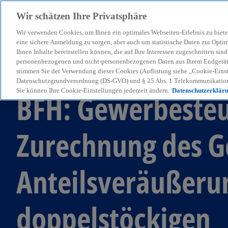
Wir schätzen Ihre Privatsphäre
Wir verwenden Cookies, um Ihnen ein optimales Webseiten-Erlebnis zu biete
menu
eine sichere Anmeldung zu sorgen, aber auch um statistische Daten zur Opti
Ihnen Inhalte bereitstellen können, die auf Ihre Interessen zugeschnitten si
personenbezogenen und nicht-personenbezogenen Daten aus Ihrem Endgerät. 
stimmen Sie der Verwendung dieser Cookies (Auflistung siehe „Cookie-Einst
KPMG Tax News
Datenschutzgrundverordnung (DS-GVO) und § 25 Abs. 1 Telekommunikation
Sie können Ihre Cookie-Einstellungen jederzeit ändern.
Datenschutzerklär
BFH: Gewerbesteu
Zurechnung des G
Anteilsveräußeru
doppelstöckigen