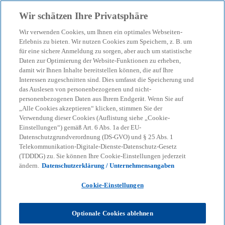
Zurück zur Inhaltsseite
Wir schätzen Ihre Privatsphäre
menu
search
Wir verwenden Cookies, um Ihnen ein optimales Webseiten-
Erlebnis zu bieten. Wir nutzen Cookies zum Speichern, z. B. um
für eine sichere Anmeldung zu sorgen, aber auch um statistische
KPMG Tax News
Daten zur Optimierung der Website-Funktionen zu erheben,
BFH: Anwendung der
damit wir Ihnen Inhalte bereitstellen können, die auf Ihre
Interessen zugeschnitten sind. Dies umfasst die Speicherung und
Bruttomethode bei
das Auslesen von personenbezogenen und nicht-
personenbezogenen Daten aus Ihrem Endgerät. Wenn Sie auf
„Alle Cookies akzeptieren“ klicken, stimmen Sie der
Ausschüttungen einer EU-
Verwendung dieser Cookies (Auflistung siehe „Cookie-
Einstellungen“) gemäß Art. 6 Abs. 1a der EU-
Kapitalgesellschaft an eine
Datenschutzgrundverordnung (DS-GVO) und § 25 Abs. 1
Telekommunikation-Digitale-Dienste-Datenschutz-Gesetz
(TDDDG) zu. Sie können Ihre Cookie-Einstellungen jederzeit
deutsche
ändern.
Datenschutzerklärung / Unternehmensangaben
Organgesellschaft
Cookie-Einstellungen
Optionale Cookies ablehnen