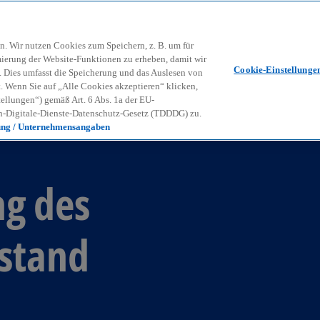
Zurück zur Inhaltsseite
Kon
contact_mail
n. Wir nutzen Cookies zum Speichern, z. B. um für
mierung der Website-Funktionen zu erheben, damit wir
Cookie-Einstellunge
nd. Dies umfasst die Speicherung und das Auslesen von
Wenn Sie auf „Alle Cookies akzeptieren“ klicken,
ellungen“) gemäß Art. 6 Abs. 1a der EU-
-Digitale-Dienste-Datenschutz-Gesetz (TDDDG) zu.
ung / Unternehmensangaben
g des
stand