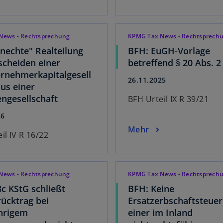
News - Rechtsprechung
KPMG Tax News - Rechtsprech
nechte" Realteilung
BFH: EuGH-Vorlage
scheiden einer
betreffend § 20 Abs. 2
rnehmerkapitalgesell
26.11.2025
aus einer
ngesellschaft
BFH Urteil IX R 39/21
26
Mehr
il IV R 16/22
News - Rechtsprechung
KPMG Tax News - Rechtsprech
8c KStG schließt
BFH: Keine
rücktrag bei
Ersatzerbschaftsteuer
hrigem
einer im Inland