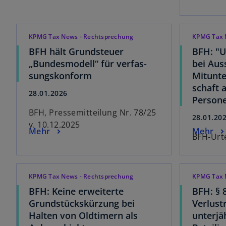
KPMG Tax News - Rechtsprechung
KPMG Tax 
BFH hält Grundsteuer
BFH: "U
„Bundesmodell“ für verfas-
bei Aus
sungskonform
Mitunte
schaft 
28.01.2026
Persone
BFH, Pressemitteilung Nr. 78/25
28.01.20
v. 10.12.2025
Mehr
Mehr
BFH-Urte
KPMG Tax News - Rechtsprechung
KPMG Tax 
BFH: Keine erweiterte
BFH: § 
Grundstückskürzung bei
Verlust
Halten von Oldtimern als
unterjä