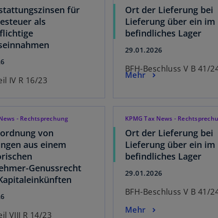
stattungszinsen für
Ort der Lieferung bei
steuer als
Lieferung über ein im
flichtige
befindliches Lager
bseinnahmen
29.01.2026
26
BFH-Beschluss V B 41/2
Mehr
il IV R 16/23
News - Rechtsprechung
KPMG Tax News - Rechtsprech
uordnung von
Ort der Lieferung bei
ungen aus einem
Lieferung über ein im
orischen
befindliches Lager
nehmer-Genussrecht
29.01.2026
Kapitaleinkünften
BFH-Beschluss V B 41/2
26
Mehr
il VIII R 14/23