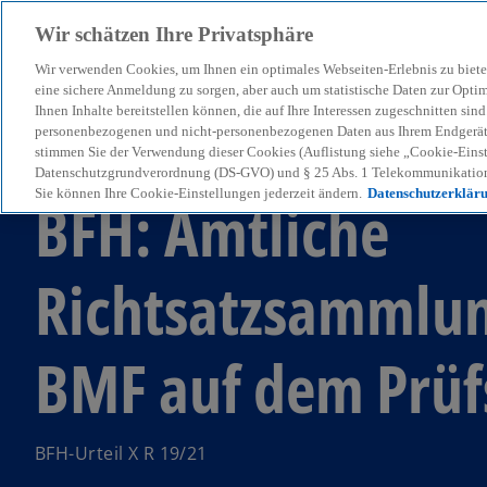
Wir schätzen Ihre Privatsphäre
Wir verwenden Cookies, um Ihnen ein optimales Webseiten-Erlebnis zu biete
menu
eine sichere Anmeldung zu sorgen, aber auch um statistische Daten zur Opti
Ihnen Inhalte bereitstellen können, die auf Ihre Interessen zugeschnitten si
personenbezogenen und nicht-personenbezogenen Daten aus Ihrem Endgerät. 
stimmen Sie der Verwendung dieser Cookies (Auflistung siehe „Cookie-Einst
KPMG Tax News
Datenschutzgrundverordnung (DS-GVO) und § 25 Abs. 1 Telekommunikation
Sie können Ihre Cookie-Einstellungen jederzeit ändern.
Datenschutzerklär
BFH: Amtliche
Richtsatzsammlun
BMF auf dem Prüf
BFH-Urteil X R 19/21