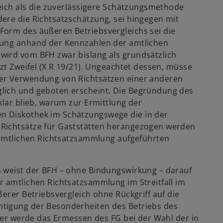
leich als die zuverlässigere Schätzungsmethode
ere die Richtsatzschätzung, sei hingegen mit
Form des äußeren Betriebsvergleichs sei die
zung anhand der Kennzahlen der amtlichen
wird vom BFH zwar bislang als grundsätzlich
tzt Zweifel (X R 19/21). Ungeachtet dessen, müsse
der Verwendung von Richtsätzen einer anderen
lich und geboten erscheint. Die Begründung des
klar blieb, warum zur Ermittlung der
n Diskothek im Schätzungswege die in der
 Richtsätze für Gaststätten herangezogen werden
r amtlichen Richtsatzsammlung aufgeführten
G weist der BFH – ohne Bindungswirkung – darauf
r amtlichen Richtsatzsammlung im Streitfall im
ßerer Betriebsvergleich ohne Rückgriff auf die
htigung der Besonderheiten des Betriebs des
aher werde das Ermessen des FG bei der Wahl der in