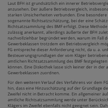
Laut BFH ist grundsätzlich ein innerer Betriebsverg
anzusehen. Der äußere Betriebsvergleich, insbesond
starken Unsicherheiten verbunden. Eine besondere 
sogenannte Richtsatzschätzung, bei der eine Schät
Richtsatzsammlung des BMF erfolgt. Diese Methode 
zulässig anerkannt, allerdings äußerte der BFH zule
nachvollziehbar begründet werden, warum im Fall 
Gewerbeklassen trotzdem ein Betriebsvergleich mög
FG entspreche dieser Anforderung nicht, da u. a. un
Besteuerungsgrundlagen der vom Kläger betriebene
amtlichen Richtsatzsammlung des BMF festgelegten
können. Eine Diskothek lasse sich keiner der in de
Gewerbeklassen zuordnen.
Für den weiteren Verlauf des Verfahrens vor dem F
hin, dass eine Hinzuschätzung auf der Grundlage de
Zweifel nicht in Betracht komme. Ein allgemeiner äu
amtliche Richtsatzsammlung werde unter Berücksic
Klägers im Zweifel ebenfalls nicht geeignet sein. D