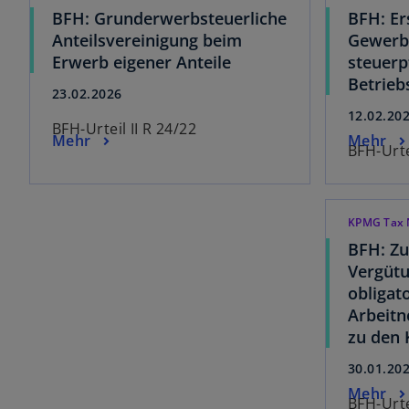
BFH: Grunderwerbsteuerliche
BFH: Er
Anteilsvereinigung beim
Gewerbe
Erwerb eigener Anteile
steuerp
Betrie
23.02.2026
12.02.20
BFH-Urteil II R 24/22
Mehr
Mehr
BFH-Urte
KPMG Tax 
BFH: Z
Vergüt
obligat
Arbeit
zu den 
30.01.20
Mehr
BFH-Urte