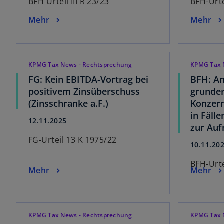
BFH Urteil III R 23/23
BFH-Urte
Mehr
Mehr
KPMG Tax News - Rechtsprechung
KPMG Tax 
FG: Kein EBITDA-Vortrag bei
BFH: A
positivem Zinsüberschuss
grunder
(Zinsschranke a.F.)
Konzern
in Fäll
12.11.2025
zur Au
FG-Urteil 13 K 1975/22
10.11.20
BFH-Urte
Mehr
Mehr
KPMG Tax News - Rechtsprechung
KPMG Tax 