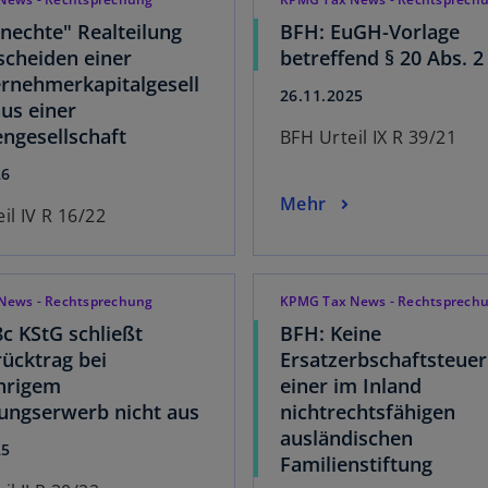
nechte" Realteilung
BFH: EuGH-Vorlage
scheiden einer
betreffend § 20 Abs. 2
rnehmerkapitalgesell
26.11.2025
aus einer
ngesellschaft
BFH Urteil IX R 39/21
26
Mehr
il IV R 16/22
News - Rechtsprechung
KPMG Tax News - Rechtsprech
8c KStG schließt
BFH: Keine
rücktrag bei
Ersatzerbschaftsteuer
hrigem
einer im Inland
gungserwerb nicht aus
nichtrechtsfähigen
ausländischen
25
Familienstiftung