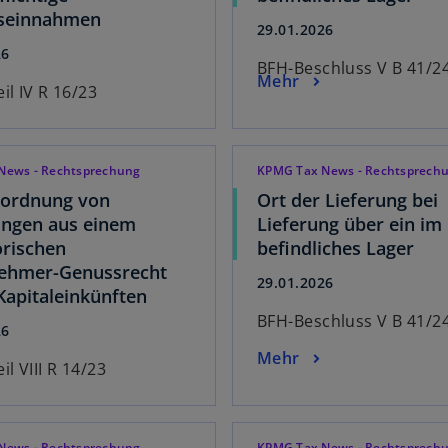
bseinnahmen
29.01.2026
26
BFH-Beschluss V B 41/2
Mehr
il IV R 16/23
News - Rechtsprechung
KPMG Tax News - Rechtsprech
uordnung von
Ort der Lieferung bei
ungen aus einem
Lieferung über ein im
orischen
befindliches Lager
nehmer-Genussrecht
29.01.2026
Kapitaleinkünften
BFH-Beschluss V B 41/2
26
Mehr
il VIII R 14/23
News - Rechtsprechung
KPMG Tax News - Rechtsprech