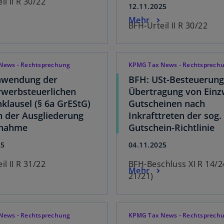
il II R 30/22
12.11.2025
Mehr
BFH-Urteil II R 30/22
News - Rechtsprechung
KPMG Tax News - Rechtsprech
nwendung der
BFH: USt-Besteuerung
werbsteuerlichen
Übertragung von Einz
klausel (§ 6a GrEStG)
Gutscheinen nach
en der Ausgliederung
Inkrafttreten der sog.
fnahme
Gutschein-Richtlinie
25
04.11.2025
il II R 31/22
BFH-Beschluss XI R 14/24
Mehr
21/21)
News - Rechtsprechung
KPMG Tax News - Rechtsprech