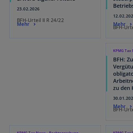
Betrie
23.02.2026
12.02.20
BFH-Urteil II R 24/22
Mehr
Mehr
BFH-Urte
KPMG Tax 
BFH: Z
Vergüt
obligat
Arbeit
zu den 
30.01.20
Mehr
BFH-Urte
KPMG Tax News - Rechtsprechung
KPMG Tax 