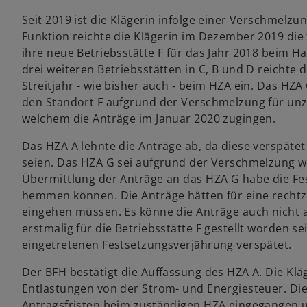
Seit 2019 ist die Klägerin infolge einer Verschmelz
Funktion reichte die Klägerin im Dezember 2019 die 
ihre neue Betriebsstätte F für das Jahr 2018 beim Ha
drei weiteren Betriebsstätten in C, B und D reichte 
Streitjahr - wie bisher auch ‑ beim HZA ein. Das HZA
den Standort F aufgrund der Verschmelzung für unz
welchem die Anträge im Januar 2020 zugingen.
Das HZA A lehnte die Anträge ab, da diese verspäte
seien. Das HZA G sei aufgrund der Verschmelzung w
Übermittlung der Anträge an das HZA G habe die Fe
hemmen können. Die Anträge hätten für eine rechtz
eingehen müssen. Es könne die Anträge auch nicht a
erstmalig für die Betriebsstätte F gestellt worden s
eingetretenen Festsetzungsverjährung verspätet.
Der BFH bestätigt die Auffassung des HZA A. Die Kl
Entlastungen von der Strom- und Energiesteuer. Die
Antragsfristen beim zuständigen HZA eingegangen u