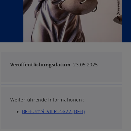
g
i
s
t
e
r
k
a
r
Veröffentlichungsdatum
: 23.05.2025
t
e
g
e
ö
Weiterführende Informationen :
f
f
BFH-Urteil VII R 23/22 (BFH)
n
e
t