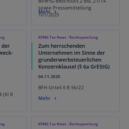
BVerfG-Beschluss 2 BvL 21/14
sowie Pressemitteilung
Mehr
101/2025
ung
KPMG Tax News - Rechtsprechung
 der
Zum herrschenden
weck-
Unternehmen im Sinne der
grunderwerbsteuerlichen
Konzernklausel (§ 6a GrEStG)
04.11.2025
BFH-Urteil II R 56/22
 (XI R
Mehr
ung
KPMG Tax News - Rechtsprechung