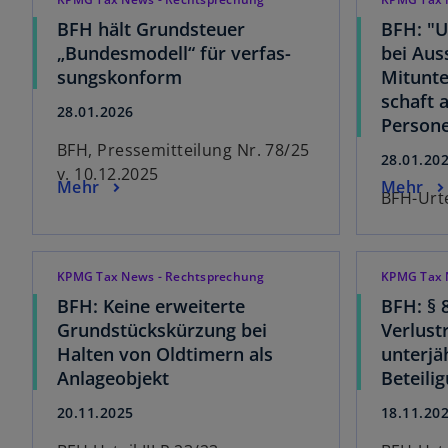
BFH hält Grundsteuer
BFH: "U
„Bundesmodell“ für verfas-
bei Aus
sungskonform
Mitunte
schaft 
28.01.2026
Persone
BFH, Pressemitteilung Nr. 78/25
28.01.20
v. 10.12.2025
Mehr
Mehr
BFH-Urte
KPMG Tax News - Rechtsprechung
KPMG Tax 
BFH: Keine erweiterte
BFH: § 
Grundstückskürzung bei
Verlust
Halten von Oldtimern als
unterjä
Anlageobjekt
Beteili
20.11.2025
18.11.20