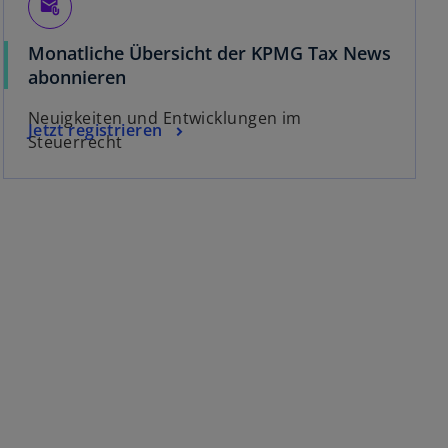
attach_email
Monatliche Übersicht der KPMG Tax News
abonnieren
Neuigkeiten und Entwicklungen im
Jetzt registrieren
Steuerrecht