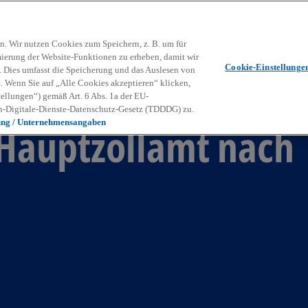
Zurück zur Inhaltsseite
Kon
contact_mail
n. Wir nutzen Cookies zum Speichern, z. B. um für
mierung der Website-Funktionen zu erheben, damit wir
Cookie-Einstellunge
nd. Dies umfasst die Speicherung und das Auslesen von
Wenn Sie auf „Alle Cookies akzeptieren“ klicken,
ellungen“) gemäß Art. 6 Abs. 1a der EU-
-Digitale-Dienste-Datenschutz-Gesetz (TDDDG) zu.
ung / Unternehmensangaben
 Hauptzollamt nach