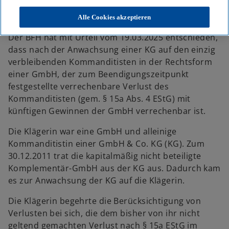
KPMG Tax News: BFH: Verlustnutzung nach Beendigung einer
zweigliedrigen KG durch Anwachsung auf eine GmbH
Alle Cookies akzeptieren
Der BFH hat mit Urteil vom 19.03.2025 entschieden,
dass nach der Anwachsung einer KG auf den einzig
verbleibenden Kommanditisten in der Rechtsform
einer GmbH, der zum Beendigungszeitpunkt
festgestellte verrechenbare Verlust des
Kommanditisten (gem. § 15a Abs. 4 EStG) mit
künftigen Gewinnen der GmbH verrechenbar ist.
Die Klägerin war eine GmbH und alleinige
Kommanditistin einer GmbH & Co. KG (KG). Zum
30.12.2011 trat die kapitalmäßig nicht beteiligte
Komplementär-GmbH aus der KG aus. Dadurch kam
es zur Anwachsung der KG auf die Klägerin.
Die Klägerin begehrte die Berücksichtigung von
Verlusten bei sich, die dem bisher von ihr nicht
geltend gemachten Verlust nach § 15a EStG im