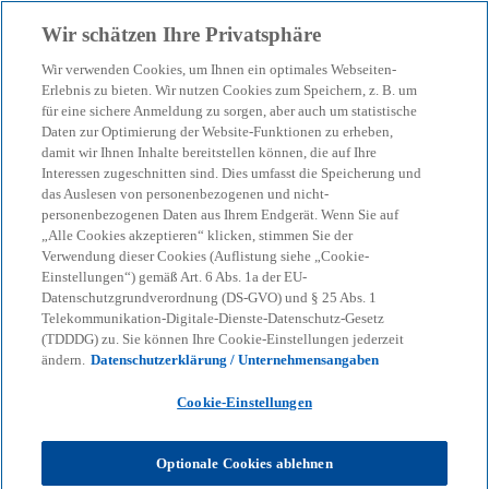
Zurück zur Inhaltsseite
Wir schätzen Ihre Privatsphäre
menu
search
Wir verwenden Cookies, um Ihnen ein optimales Webseiten-
Erlebnis zu bieten. Wir nutzen Cookies zum Speichern, z. B. um
für eine sichere Anmeldung zu sorgen, aber auch um statistische
KPMG Tax News
Daten zur Optimierung der Website-Funktionen zu erheben,
BFH: Verlustnutzung nach
damit wir Ihnen Inhalte bereitstellen können, die auf Ihre
Interessen zugeschnitten sind. Dies umfasst die Speicherung und
Beendigung einer
das Auslesen von personenbezogenen und nicht-
personenbezogenen Daten aus Ihrem Endgerät. Wenn Sie auf
„Alle Cookies akzeptieren“ klicken, stimmen Sie der
zweigliedrigen KG durch
Verwendung dieser Cookies (Auflistung siehe „Cookie-
Einstellungen“) gemäß Art. 6 Abs. 1a der EU-
Anwachsung auf eine
Datenschutzgrundverordnung (DS-GVO) und § 25 Abs. 1
Telekommunikation-Digitale-Dienste-Datenschutz-Gesetz
(TDDDG) zu. Sie können Ihre Cookie-Einstellungen jederzeit
GmbH
ändern.
Datenschutzerklärung / Unternehmensangaben
Cookie-Einstellungen
Optionale Cookies ablehnen
KPMG
Themen