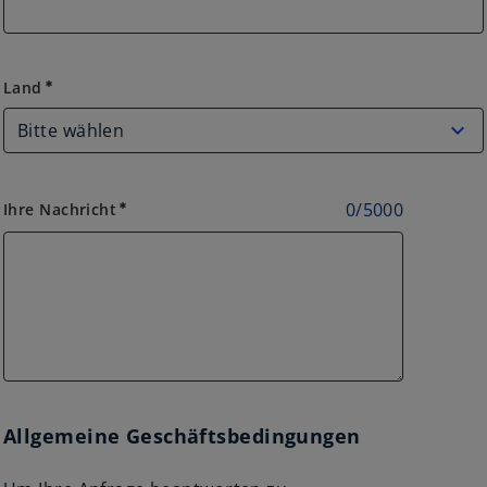
Land
Land
emergency
0
/
5000
Ihre Nachricht
emergency
Allgemeine Geschäftsbedingungen