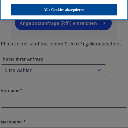
bitte hier unser RfP-Tool:
n
R
Alle Cookies akzeptieren
e
g
Angebotsanfrage (RfP) einreichen
is
t
e
Pflichtfelder sind mit einem Stern (*) gekennzeichnet.
r
k
Thema Ihrer Anfrage
Thema Ihrer Anfrage
a
r
t
e
Vorname
g
emergency
e
ö
ff
n
Nachname
emergency
e