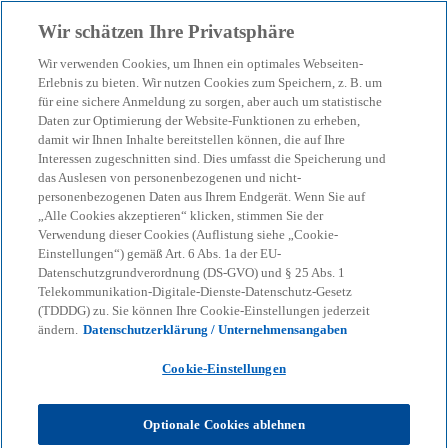
Skip to main content
Wir schätzen Ihre Privatsphäre
menu
search
Wir verwenden Cookies, um Ihnen ein optimales Webseiten-
Erlebnis zu bieten. Wir nutzen Cookies zum Speichern, z. B. um
für eine sichere Anmeldung zu sorgen, aber auch um statistische
w
Daten zur Optimierung der Website-Funktionen zu erheben,
Wie können wir Sie
damit wir Ihnen Inhalte bereitstellen können, die auf Ihre
ir
Interessen zugeschnitten sind. Dies umfasst die Speicherung und
d
das Auslesen von personenbezogenen und nicht-
unterstützen?
i
personenbezogenen Daten aus Ihrem Endgerät. Wenn Sie auf
n
„Alle Cookies akzeptieren“ klicken, stimmen Sie der
Verwendung dieser Cookies (Auflistung siehe „Cookie-
e
Einstellungen“) gemäß Art. 6 Abs. 1a der EU-
i
Gerne beantworten wir Ihre Anfrage so
Datenschutzgrundverordnung (DS-GVO) und § 25 Abs. 1
n
schnell wie möglich.
Telekommunikation-Digitale-Dienste-Datenschutz-Gesetz
e
(TDDDG) zu. Sie können Ihre Cookie-Einstellungen jederzeit
ändern.
Datenschutzerklärung / Unternehmensangaben
r
n
Cookie-Einstellungen
Sie wollen lieber direkt eine
e
Angebotsanfrage einreichen für eine
u
konkrete Dienstleistung? Dann nutzen Sie
Optionale Cookies ablehnen
e