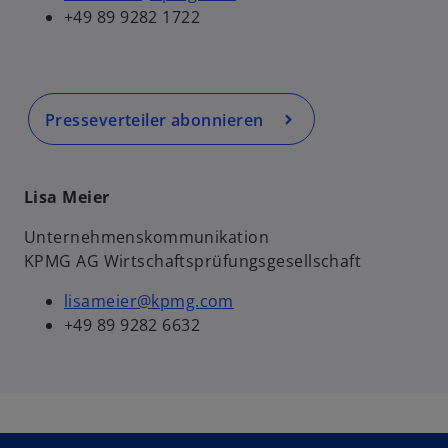
+49 89 9282 1722
e
n
R
e
g
Presseverteiler abonnieren
is
t
e
Lisa Meier
r
Unternehmenskommunikation
k
KPMG AG Wirtschaftsprüfungsgesellschaft
a
r
lisameier@kpmg.com
t
+49 89 9282 6632
e
g
e
ö
ff