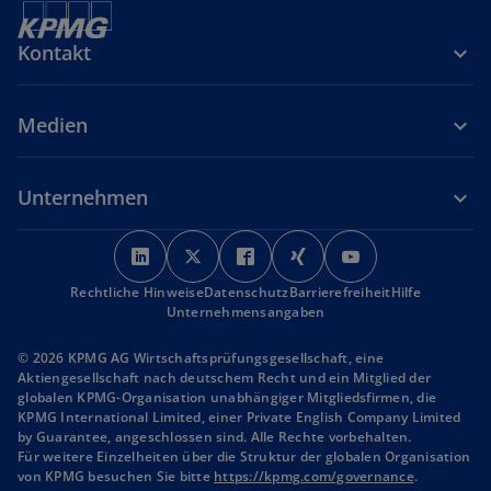
n
e
Kontakt
t
Medien
Unternehmen
w
w
w
w
w
i
i
i
i
i
Rechtliche Hinweise
r
Datenschutz
r
r
Barrierefreiheit
r
r
Hilfe
Unternehmensangaben
d
d
d
d
d
i
i
i
i
i
© 2026 KPMG AG Wirtschaftsprüfungsgesellschaft, eine
n
n
n
n
n
Aktiengesellschaft nach deutschem Recht und ein Mitglied der
globalen KPMG-Organisation unabhängiger Mitgliedsfirmen, die
e
e
e
e
e
KPMG International Limited, einer Private English Company Limited
i
i
i
i
i
by Guarantee, angeschlossen sind. Alle Rechte vorbehalten.
n
n
n
n
n
Für weitere Einzelheiten über die Struktur der globalen Organisation
von KPMG besuchen Sie bitte
e
https://kpmg.com/governance
e
e
e
e
.