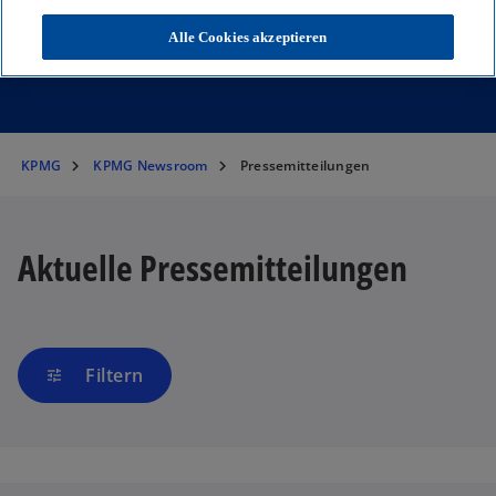
zahlreiche Materialien zur weiteren
Alle Cookies akzeptieren
Recherche.
KPMG
KPMG Newsroom
Pressemitteilungen
Aktuelle Pressemitteilungen
Filtern
tune