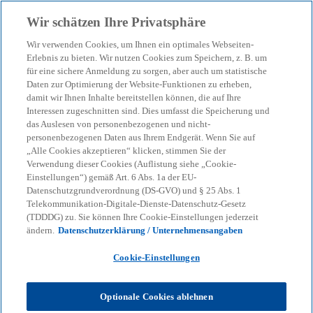
Zurück zur Inhaltsseite
Wir schätzen Ihre Privatsphäre
menu
search
Wir verwenden Cookies, um Ihnen ein optimales Webseiten-
Erlebnis zu bieten. Wir nutzen Cookies zum Speichern, z. B. um
für eine sichere Anmeldung zu sorgen, aber auch um statistische
Daten zur Optimierung der Website-Funktionen zu erheben,
damit wir Ihnen Inhalte bereitstellen können, die auf Ihre
Interessen zugeschnitten sind. Dies umfasst die Speicherung und
das Auslesen von personenbezogenen und nicht-
personenbezogenen Daten aus Ihrem Endgerät. Wenn Sie auf
„Alle Cookies akzeptieren“ klicken, stimmen Sie der
Verwendung dieser Cookies (Auflistung siehe „Cookie-
Einstellungen“) gemäß Art. 6 Abs. 1a der EU-
Datenschutzgrundverordnung (DS-GVO) und § 25 Abs. 1
Telekommunikation-Digitale-Dienste-Datenschutz-Gesetz
(TDDDG) zu. Sie können Ihre Cookie-Einstellungen jederzeit
Pressemitteilungen
ändern.
Datenschutzerklärung / Unternehmensangaben
Cookie-Einstellungen
Diese Seite bietet Journalisten einen
Optionale Cookies ablehnen
Überblick über Pressemitteilungen und