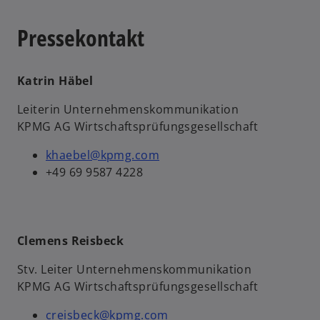
Pressekontakt
Katrin Häbel
Leiterin Unternehmenskommunikation
w
KPMG AG Wirtschaftsprüfungsgesellschaft
ir
d
khaebel@kpmg.com
i
+49 69 9587 4228
n
e
i
n
Clemens Reisbeck
e
r
Stv. Leiter Unternehmenskommunikation
n
KPMG AG Wirtschaftsprüfungsgesellschaft
e
creisbeck@kpmg.com
u