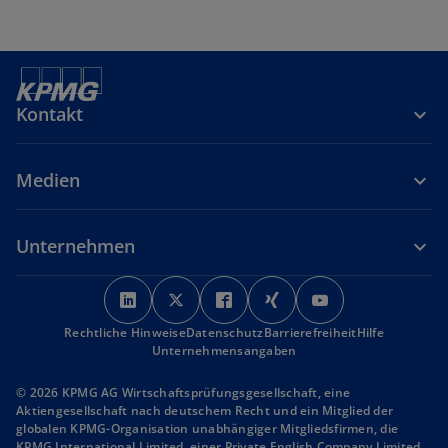
Kontakt
Medien
Unternehmen
w
w
w
w
w
i
i
i
i
i
Rechtliche Hinweise
r
Datenschutz
r
r
Barrierefreiheit
r
r
Hilfe
Unternehmensangaben
d
d
d
d
d
i
i
i
i
i
© 2026 KPMG AG Wirtschaftsprüfungsgesellschaft, eine
n
n
n
n
n
Aktiengesellschaft nach deutschem Recht und ein Mitglied der
globalen KPMG-Organisation unabhängiger Mitgliedsfirmen, die
e
e
e
e
e
KPMG International Limited, einer Private English Company Limited