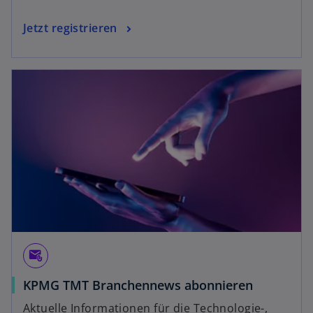
Jetzt registrieren
attach_email
KPMG TMT Branchennews abonnieren
Aktuelle Informationen für die Technologie-,