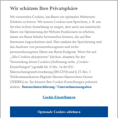
Zurück zur Inhaltsseite
Wir schätzen Ihre Privatsphäre
menu
search
Wir verwenden Cookies, um Ihnen ein optimales Webseiten-
Erlebnis zu bieten. Wir nutzen Cookies zum Speichern, z. B. um
für eine sichere Anmeldung zu sorgen, aber auch um statistische
Daten zur Optimierung der Website-Funktionen zu erheben,
damit wir Ihnen Inhalte bereitstellen können, die auf Ihre
Interessen zugeschnitten sind. Dies umfasst die Speicherung und
das Auslesen von personenbezogenen und nicht-
personenbezogenen Daten aus Ihrem Endgerät. Wenn Sie auf
„Alle Cookies akzeptieren“ klicken, stimmen Sie der
Verwendung dieser Cookies (Auflistung siehe „Cookie-
Einstellungen“) gemäß Art. 6 Abs. 1a der EU-
Datenschutzgrundverordnung (DS-GVO) und § 25 Abs. 1
Telekommunikation-Digitale-Dienste-Datenschutz-Gesetz
(TDDDG) zu. Sie können Ihre Cookie-Einstellungen jederzeit
Newsletter von KPMG
ändern.
Datenschutzerklärung / Unternehmensangaben
Cookie-Einstellungen
Sie möchten regelmäßig Informationen zu
Optionale Cookies ablehnen
aktuellen Themen erhalten? Dann