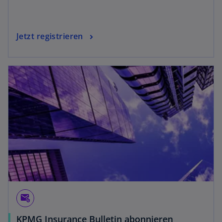
Jetzt registrieren
attach_email
KPMG Insurance Bulletin abonnieren