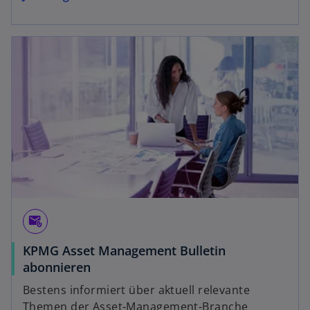
attach_email
KPMG Asset Management Bulletin
abonnieren
Bestens informiert über aktuell relevante
Themen der Asset-Management-Branche