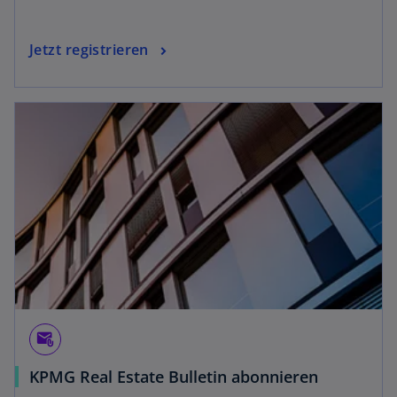
Jetzt registrieren
attach_email
KPMG Real Estate Bulletin abonnieren