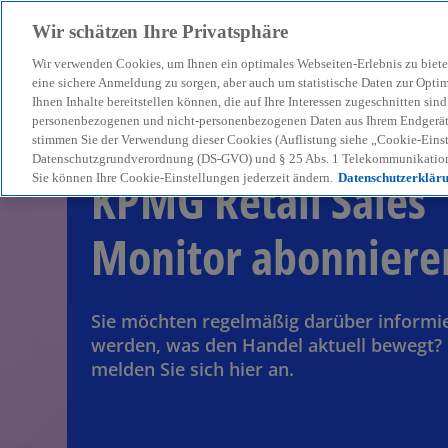
Wir schätzen Ihre Privatsphäre
Wir verwenden Cookies, um Ihnen ein optimales Webseiten-Erlebnis zu biete
menu
eine sichere Anmeldung zu sorgen, aber auch um statistische Daten zur Opti
Ihnen Inhalte bereitstellen können, die auf Ihre Interessen zugeschnitten si
personenbezogenen und nicht-personenbezogenen Daten aus Ihrem Endgerät. 
stimmen Sie der Verwendung dieser Cookies (Auflistung siehe „Cookie-Einst
Datenschutzgrundverordnung (DS-GVO) und § 25 Abs. 1 Telekommunikation
KPMG Retail Sales
Sie können Ihre Cookie-Einstellungen jederzeit ändern.
Datenschutzerklär
Monitor abonniere
Sie möchten regelmäßig darüber informi
werden, was den Handel aktuell bewegt?
melden Sie sich hier an.