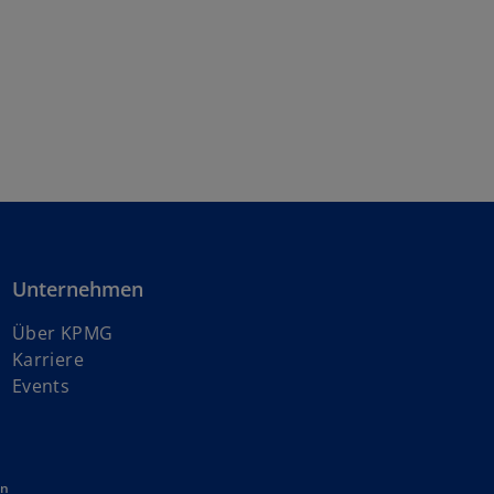
Unternehmen
Über KPMG
w
Karriere
i
Events
r
d
i
en
n