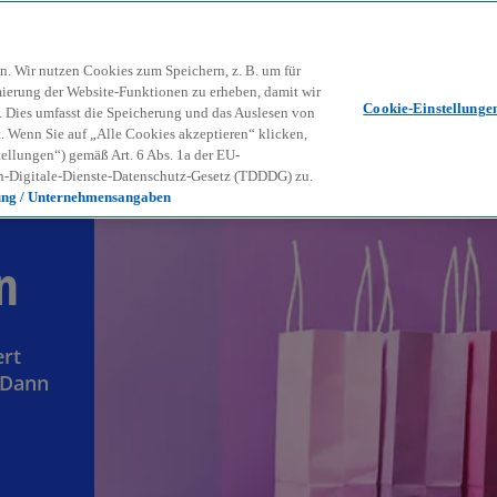
Zurück zur Inhaltsseite
Kon
contact_mail
n. Wir nutzen Cookies zum Speichern, z. B. um für
mierung der Website-Funktionen zu erheben, damit wir
Cookie-Einstellunge
nd. Dies umfasst die Speicherung und das Auslesen von
Wenn Sie auf „Alle Cookies akzeptieren“ klicken,
ellungen“) gemäß Art. 6 Abs. 1a der EU-
-Digitale-Dienste-Datenschutz-Gesetz (TDDDG) zu.
ung / Unternehmensangaben
n
ert
 Dann