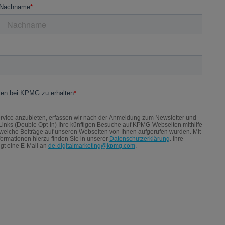
w
ir
d
i
n
e