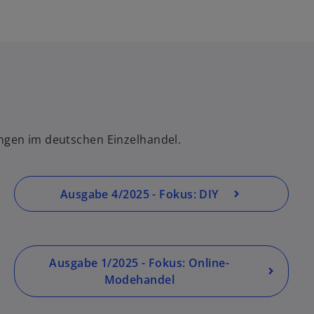
i
n
e
r
n
e
u
e
ungen im deutschen Einzelhandel.
n
R
e
g
Ausgabe 4/2025 - Fokus: DIY
is
t
e
r
Ausgabe 1/2025 - Fokus: Online-
k
Modehandel
a
r