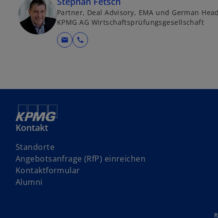
Stephan Fetsch
Partner, Deal Advisory, EMA und German Head
KPMG AG Wirtschaftsprüfungsgesellschaft
mail
call
Kontakt
Standorte
w
Angebotsanfrage (RfP) einreichen
i
Kontaktformular
r
Alumni
d
i
n
R