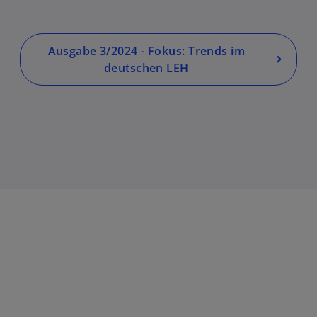
t
e
g
Ausgabe 3/2024 - Fokus: Trends im
e
deutschen LEH
ö
ff
n
e
t