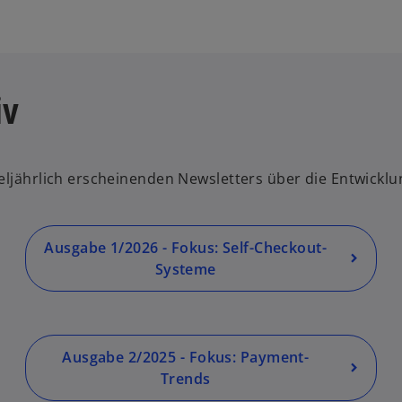
i
n
e
r
iv
n
e
u
e
teljährlich erscheinenden Newsletters über die Entwickl
n
R
e
g
Ausgabe 1/2026 - Fokus: Self-Checkout-
is
Systeme
t
e
r
k
Ausgabe 2/2025 - Fokus: Payment-
a
Trends
r