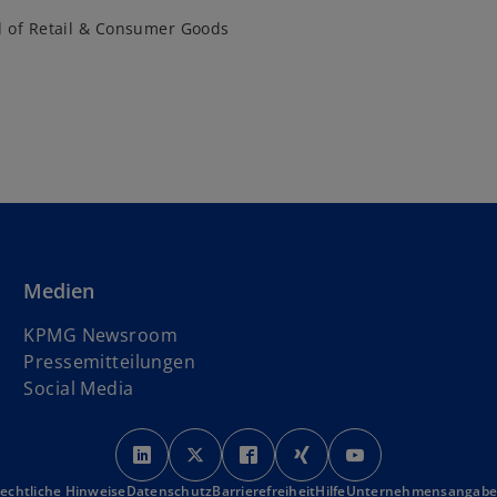
 of Retail & Consumer Goods
Medien
KPMG Newsroom
Pressemitteilungen
Social Media
w
w
w
w
w
i
i
i
i
i
echtliche Hinweise
Datenschutz
r
Barrierefreiheit
r
r
Hilfe
r
Unternehmensangab
r