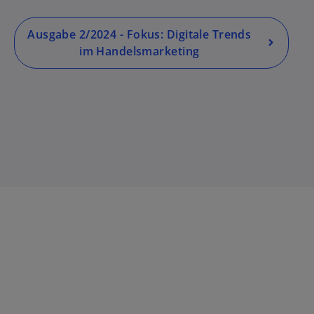
t
e
Ausgabe 2/2024 - Fokus: Digitale Trends
g
im Handelsmarketing
e
ö
ff
n
e
t