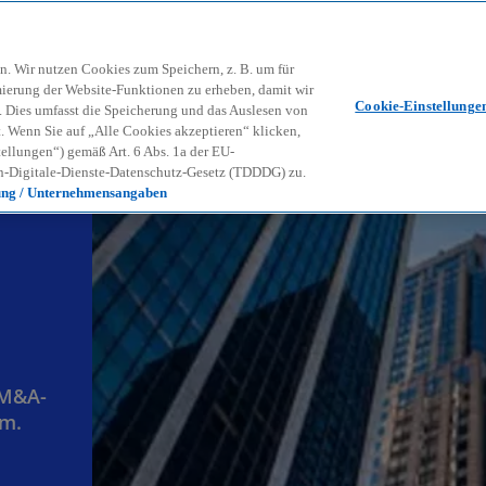
Zurück zur Inhaltsseite
Kon
contact_mail
n. Wir nutzen Cookies zum Speichern, z. B. um für
mierung der Website-Funktionen zu erheben, damit wir
Cookie-Einstellunge
nd. Dies umfasst die Speicherung und das Auslesen von
Wenn Sie auf „Alle Cookies akzeptieren“ klicken,
ellungen“) gemäß Art. 6 Abs. 1a der EU-
-Digitale-Dienste-Datenschutz-Gesetz (TDDDG) zu.
ung / Unternehmensangaben
 M&A-
um.