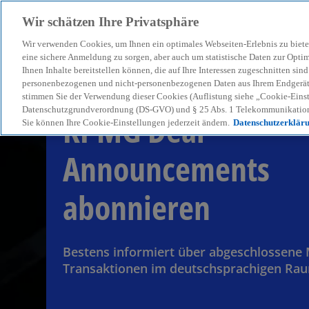
Wir schätzen Ihre Privatsphäre
Wir verwenden Cookies, um Ihnen ein optimales Webseiten-Erlebnis zu biete
menu
eine sichere Anmeldung zu sorgen, aber auch um statistische Daten zur Opti
Ihnen Inhalte bereitstellen können, die auf Ihre Interessen zugeschnitten si
personenbezogenen und nicht-personenbezogenen Daten aus Ihrem Endgerät. 
stimmen Sie der Verwendung dieser Cookies (Auflistung siehe „Cookie-Einst
Datenschutzgrundverordnung (DS-GVO) und § 25 Abs. 1 Telekommunikation
KPMG Deal
Sie können Ihre Cookie-Einstellungen jederzeit ändern.
Datenschutzerklär
Announcements
abonnieren
Bestens informiert über abgeschlossene
Transaktionen im deutschsprachigen Ra