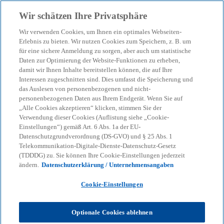
Zurück zur Inhaltsseite
Wir schätzen Ihre Privatsphäre
menu
search
Wir verwenden Cookies, um Ihnen ein optimales Webseiten-
Erlebnis zu bieten. Wir nutzen Cookies zum Speichern, z. B. um
für eine sichere Anmeldung zu sorgen, aber auch um statistische
KPMG Tax News
Daten zur Optimierung der Website-Funktionen zu erheben,
BFH: Verzinsung von
damit wir Ihnen Inhalte bereitstellen können, die auf Ihre
Interessen zugeschnitten sind. Dies umfasst die Speicherung und
europarechtswidrig nicht
das Auslesen von personenbezogenen und nicht-
personenbezogenen Daten aus Ihrem Endgerät. Wenn Sie auf
„Alle Cookies akzeptieren“ klicken, stimmen Sie der
erstatteter
Verwendung dieser Cookies (Auflistung siehe „Cookie-
Einstellungen“) gemäß Art. 6 Abs. 1a der EU-
Kapitalertragsteuer
Datenschutzgrundverordnung (DS-GVO) und § 25 Abs. 1
Telekommunikation-Digitale-Dienste-Datenschutz-Gesetz
(TDDDG) zu. Sie können Ihre Cookie-Einstellungen jederzeit
ändern.
Datenschutzerklärung / Unternehmensangaben
Cookie-Einstellungen
KPMG
Themen
KPMG Tax News: BFH: Verzinsung von europarechtswidrig nicht
erstatteter Kapitalertragsteuer
Optionale Cookies ablehnen