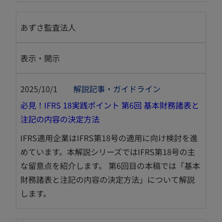
開
く
あずさ監査法人
表示・開示
2025/10/1
解説記事・ガイドライン
必見！IFRS 18実践ポイント 第6回 基本財務諸表と
新
注記の内容の決定方法
し
IFRS適用企業はIFRS第18号の適用に向け検討を進
い
めています。本解説シリーズではIFRS第18号の主
タ
な留意点を紹介します。 第6回目の本稿では「基本
ブ
財務諸表と注記の内容の決定方法」について解説
で
します。
開
く