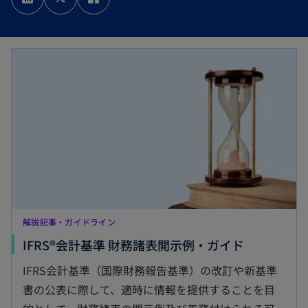
い
い
い
タ
タ
タ
ブ
ブ
ブ
で
で
で
開
開
開
く
く
く
解説記事・ガイドライン
IFRS®会計基準 財務諸表開示例・ガイド
IFRS会計基準（国際財務報告基準）の改訂や新基準
書の公表に際して、適時に情報を提供することを目