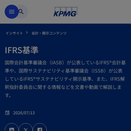
Skip to main content
menu
search
インサイト
会計・開示コンテンツ
IFRS基準
国際会計基準審議会（IASB）が公表しているIFRS®会計基
準や、国際サステナビリティ基準審議会（ISSB）が公表
しているIFRS®サステナビリティ開示基準、また、IFRS解
釈指針委員会に関する情報などを文書や動画で解説しま
す。
2026/07/13
event
新
新
新
し
し
し