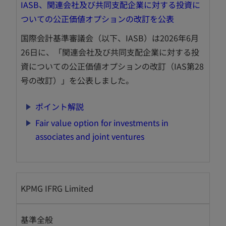
IASB、関連会社及び共同支配企業に対する投資に
新
ついての公正価値オプションの改訂を公表
し
国際会計基準審議会（以下、IASB）は2026年6月
い
26日に、「関連会社及び共同支配企業に対する投
タ
資についての公正価値オプションの改訂（IAS第28
ブ
号の改訂）」を公表しました。
で
開
新
ポイント解説
く
し
Fair value option for investments in
い
新
associates and joint ventures
タ
し
ブ
い
で
タ
開
KPMG IFRG Limited
ブ
く
で
開
基準全般