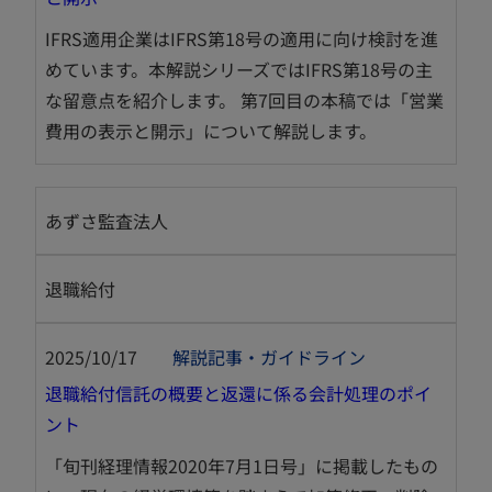
し
IFRS適用企業はIFRS第18号の適用に向け検討を進
い
めています。本解説シリーズではIFRS第18号の主
タ
な留意点を紹介します。 第7回目の本稿では「営業
ブ
費用の表示と開示」について解説します。
で
開
く
あずさ監査法人
退職給付
2025/10/17
解説記事・ガイドライン
退職給付信託の概要と返還に係る会計処理のポイ
新
ント
し
「旬刊経理情報2020年7月1日号」に掲載したもの
い