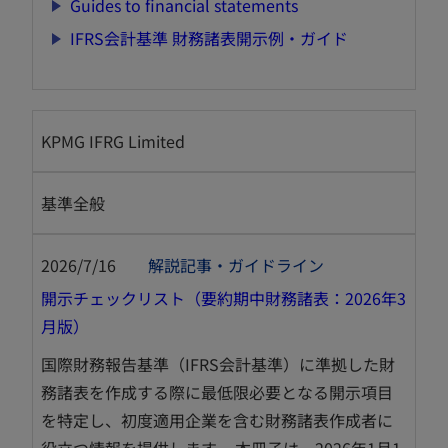
新
Guides to financial statements
し
新
IFRS会計基準 財務諸表開示例・ガイド
い
し
タ
い
ブ
タ
で
KPMG IFRG Limited
ブ
開
で
く
開
基準全般
く
2026/7/16
解説記事・ガイドライン
開示チェックリスト（要約期中財務諸表：2026年3
新
月版）
し
国際財務報告基準（IFRS会計基準）に準拠した財
い
務諸表を作成する際に最低限必要となる開示項目
タ
を特定し、初度適用企業を含む財務諸表作成者に
ブ