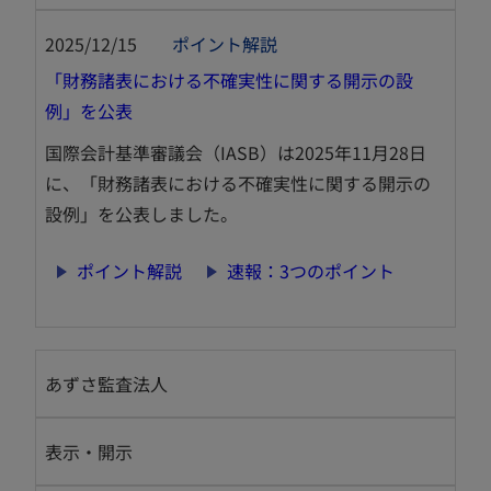
2025/12/15
ポイント解説
「財務諸表における不確実性に関する開示の設
新
例」を公表
し
国際会計基準審議会（IASB）は2025年11月28日
い
に、「財務諸表における不確実性に関する開示の
タ
設例」を公表しました。
ブ
で
新
新
ポイント解説
速報：3つのポイント
開
し
し
く
い
い
タ
タ
あずさ監査法人
ブ
ブ
で
で
開
開
表示・開示
く
く