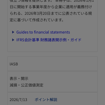
役立つ情報を提供します。 本冊子は、2026年1月1
で
日に開始する事業年度から企業に適用が義務付け
開
られる、2026年3月20日までに公表されている規
く
定に基づいて作成されています。
新
Guides to financial statements
し
新
IFRS会計基準 財務諸表開示例・ガイド
い
し
タ
い
ブ
タ
で
IASB
ブ
開
で
く
開
表示・開示
く
減損・公正価値測定
2026/7/13
ポイント解説