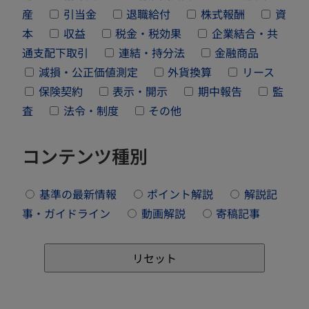
産
引当金
退職給付
株式報酬
資
本
収益
税金・税効果
企業結合・共
通支配下取引
連結・持分法
金融商品
減損・公正価値測定
外貨換算
リース
保険契約
表示・開示
期中報告
監
査
法令・制度
その他
コンテンツ種別
基準の最新情報
ポイント解説
解説記
事・ガイドライン
動画解説
寄稿記事
リセット