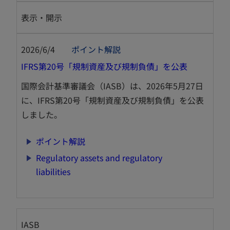
で
く
開
表示・開示
く
2026/6/4
ポイント解説
新
IFRS第20号「規制資産及び規制負債」を公表
し
国際会計基準審議会（IASB）は、2026年5月27日
い
に、IFRS第20号「規制資産及び規制負債」を公表
タ
しました。
ブ
で
新
ポイント解説
開
し
Regulatory assets and regulatory
く
い
新
liabilities
タ
し
ブ
い
で
タ
開
IASB
ブ