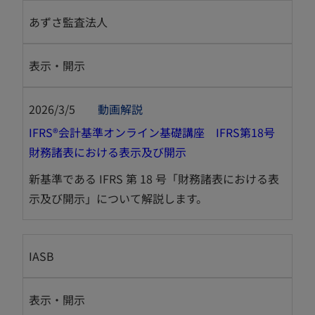
タ
タ
あずさ監査法人
ブ
ブ
で
で
開
開
表示・開示
く
く
2026/3/5
動画解説
IFRS®会計基準オンライン基礎講座 IFRS第18号
新
財務諸表における表示及び開示
し
新基準である IFRS 第 18 号「財務諸表における表
い
示及び開示」について解説します。
タ
ブ
で
IASB
開
く
表示・開示