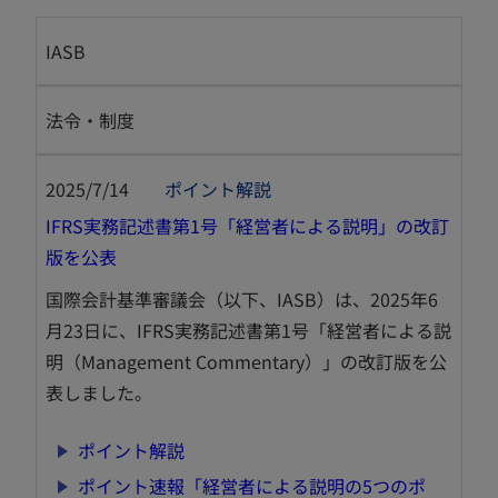
IASB
法令・制度
2025/7/14
ポイント解説
IFRS実務記述書第1号「経営者による説明」の改訂
新
版を公表
し
国際会計基準審議会（以下、IASB）は、2025年6
い
月23日に、IFRS実務記述書第1号「経営者による説
タ
明（Management Commentary）」の改訂版を公
ブ
表しました。
で
開
新
ポイント解説
く
し
ポイント速報「経営者による説明の5つのポ