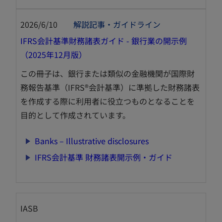
く
2026/6/10
解説記事・ガイドライン
IFRS会計基準財務諸表ガイド - 銀行業の開示例
新
（2025年12月版）
し
この冊子は、銀行または類似の金融機関が国際財
い
務報告基準（IFRS®会計基準）に準拠した財務諸表
タ
を作成する際に利用者に役立つものとなることを
ブ
目的として作成されています。
で
開
新
Banks – Illustrative disclosures
く
し
新
IFRS会計基準 財務諸表開示例・ガイド
い
し
タ
い
ブ
タ
で
IASB
ブ
開