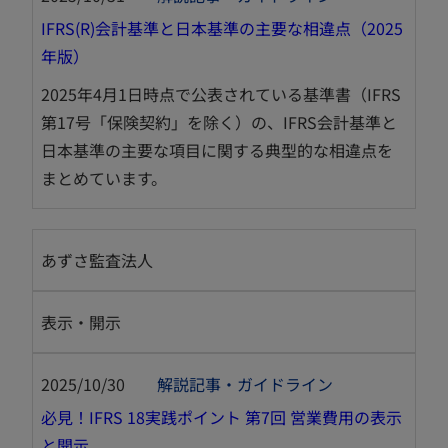
IFRS(R)会計基準と日本基準の主要な相違点（2025
新
年版）
し
2025年4月1日時点で公表されている基準書（IFRS
い
第17号「保険契約」を除く）の、IFRS会計基準と
タ
日本基準の主要な項目に関する典型的な相違点を
ブ
まとめています。
で
開
く
あずさ監査法人
表示・開示
2025/10/30
解説記事・ガイドライン
必見！IFRS 18実践ポイント 第7回 営業費用の表示
新
と開示