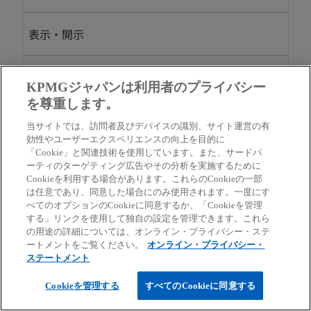
表示・開示
2025/4/23
解説記事・ガイドライン
KPMGジャパンは利用者のプライバシー
必見！IFRS 18実践ポイント 第4回 特定の主要な事
を尊重します。
新
業活動を有する企業の収益及び費用の分類
当サイトでは、訪問者及びデバイスの識別、サイト運営の有
し
効性やユーザーエクスペリエンスの向上を目的に
IFRS適用企業はIFRS第18号の適用に向け検討を進
「Cookie」と関連技術を使用しています。また、サードパ
い
めています。本解説シリーズではIFRS第18号の主
ーティのターゲティング広告やその分析を実施するために
タ
Cookieを利用する場合があります。これらのCookieの一部
な留意点を紹介します。 第4回目の本稿では、特定
は任意であり、同意した場合にのみ使用されます。一度にす
ブ
の主要な事業活動を有する企業の収益及び費用の
べてのオプションのCookieに同意するか、「Cookieを管理
で
する」リンクを使用して独自の設定を管理できます。これら
分類について解説します。
の用途の詳細については、オンライン・プライバシー・ステ
開
ートメントをご覧ください。
オンライン・プライバシー・
く
ステートメント
あずさ監査法人
Cookieを管理する
すべてのCookieに同意する