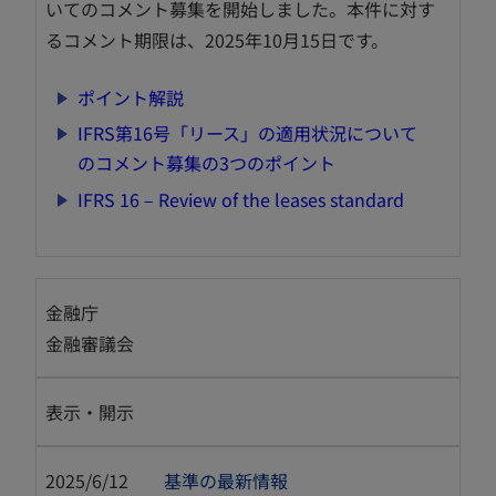
いてのコメント募集を開始しました。本件に対す
ブ
るコメント期限は、2025年10月15日です。
で
開
新
ポイント解説
く
し
IFRS第16号「リース」の適用状況について
い
新
のコメント募集の3つのポイント
タ
し
新
IFRS 16 – Review of the leases standard
ブ
い
し
で
タ
い
開
ブ
タ
く
で
金融庁
ブ
開
金融審議会
で
く
開
く
表示・開示
2025/6/12
基準の最新情報