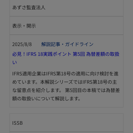
あずさ監査法人
表示・開示
2025/8/8
解説記事・ガイドライン
必見！IFRS 18実践ポイント 第5回 為替差額の取扱
新
い
し
IFRS適用企業はIFRS第18号の適用に向け検討を進
い
めています。本解説シリーズではIFRS第18号の主
タ
な留意点を紹介します。 第5回目の本稿では為替差
ブ
額の取扱いについて解説します。
で
開
く
ISSB