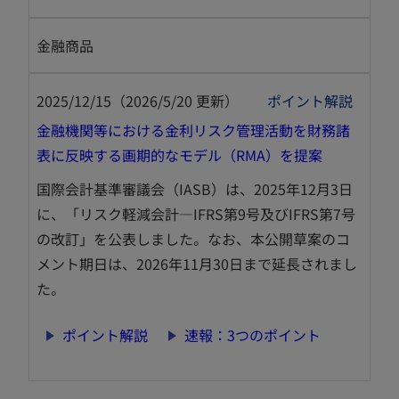
く
で
開
金融商品
く
2025/12/15（2026/5/20 更新）
ポイント解説
金融機関等における金利リスク管理活動を財務諸
新
表に反映する画期的なモデル（RMA）を提案
し
国際会計基準審議会（IASB）は、2025年12月3日
い
に、「リスク軽減会計―IFRS第9号及びIFRS第7号
タ
の改訂」を公表しました。なお、本公開草案のコ
ブ
メント期日は、2026年11月30日まで延長されまし
で
た。
開
く
新
新
ポイント解説
速報：3つのポイント
し
し
い
い