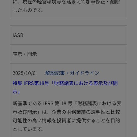
に、現在の経営環境等を踏まえて加筆修正・削除
タ
したものです。
ブ
で
開
IASB
く
表示・開示
2025/10/6
解説記事・ガイドライン
特集 IFRS第18号「財務諸表における表示及び開
新
示」
し
新基準である IFRS 第 18 号「財務諸表における表
い
示及び開示」は、企業の財務業績の透明性と比較
タ
可能性の高い情報を投資者に提供することを目的
ブ
としています。
で