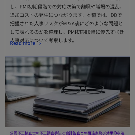
し、PMI初期段階での対応次第で離職や職場の混乱、
追加コストの発生につながります。本稿では、DDで
把握された人事リスクがM＆A後にどのような問題と
して表れるのかを整理し、PMI初期段階に優先すべき
人事対応について考察します。
Read more
公認不正検査士の不正調査手法と会計監査との相違点及び効果的な連