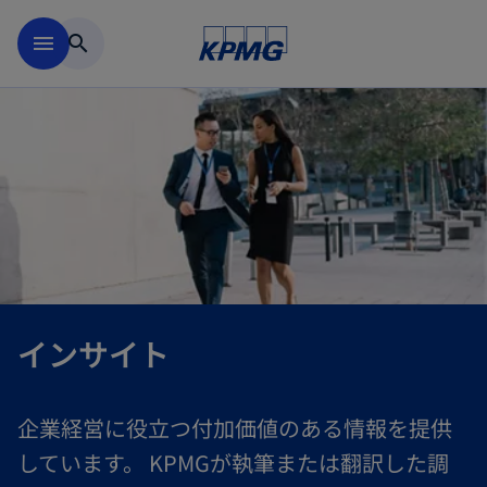
Skip to main content
menu
search
インサイト
企業経営に役立つ付加価値のある情報を提供
しています。 KPMGが執筆または翻訳した調