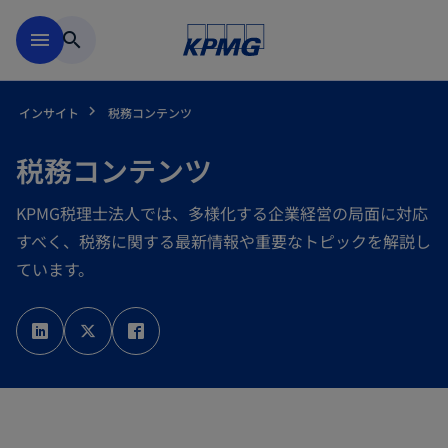
Skip to main content
menu
search
インサイト
税務コンテンツ
税務コンテンツ
KPMG税理士法人では、多様化する企業経営の局面に対応
すべく、税務に関する最新情報や重要なトピックを解説し
ています。
新
新
新
し
し
し
い
い
い
タ
タ
タ
ブ
ブ
ブ
で
で
で
開
開
開
く
く
く