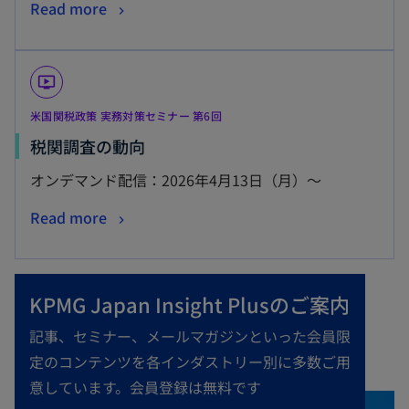
Read more
ondemand_video
米国関税政策 実務対策セミナー 第6回
税関調査の動向
オンデマンド配信：2026年4月13日（月）～
Read more
KPMG Japan Insight Plusのご案内
記事、セミナー、メールマガジンといった会員限
定のコンテンツを各インダストリー別に多数ご用
意しています。会員登録は無料です