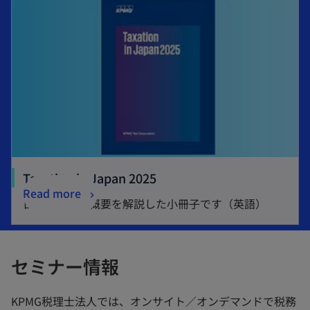
新
Taxation in Japan 2025
新
Read more
し
日本の税制の概要を解説した小冊子です（英語）
し
い
い
タ
タ
ブ
セミナー情報
ブ
で
で
開
KPMG税理士法人では、オンサイト／オンデマンドで税務
開