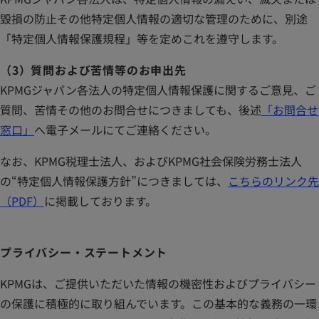
毀損の防止その他特定個人情報の適切な管理のために、別途
「特定個人情報保護規程」等を定めこれを遵守します。
（3）質問および苦情等のお申出先
KPMGジャパン各法人の特定個人情報保護に関するご意見、ご
質問、苦情その他のお問合せにつきましても、後述
「お問合せ
窓口」
へ電子メールにてご連絡ください。
なお、KPMG税理士法人、およびKPMG社会保険労務士法人
の“特定個人情報保護方針”につきましては、
こちらのリンク先
新
（PDF）
に掲載しております。
し
い
プライバシー・ステートメント
タ
ブ
KPMGは、ご提供いただいた情報の機密性およびプライバシー
で
の保護に積極的に取り組んでいます。この基本的な義務の一環