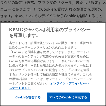
ラウザの設定（通常、ブラウザの「ツール」または「設定」メ
ニューにあります。）でCookieを受け入れるか否かを選択で
きます。また、いつでもデバイスからCookieを削除すること
もできます。ただし、Cookieを受け入れない場合には、私達
のウェブサイトの機能の一部を利用できなくなることがありま
KPMGジャパンは利用者のプライバシー
す。
を尊重します。
当サイトでは、訪問者及びデバイスの識別、サイト運営の有
Cookie管理の詳細については、ブラウザのヘルプ・ファイ
効性やユーザーエクスペリエンスの向上を目的に
ル、または
www.allaboutcookies.org
などのサイトでご確認く
「Cookie」と関連技術を使用しています。また、サードパ
ーティのターゲティング広告やその分析を実施するために
ださい。
Cookieを利用する場合があります。これらのCookieの一部
は任意であり、同意した場合にのみ使用されます。一度にす
私達のウェブサイトで使用する主なCookieの種類は、以下の
べてのオプションのCookieに同意するか、「Cookieを管理
する」リンクを使用して独自の設定を管理できます。これら
とおりです。
の用途の詳細については、オンライン・プライバシー・ステ
ートメントをご覧ください。
オンライン・プライバシー・
種類お
ステートメント
目
説明
よび有
的
Cookieを管理する
すべてのCookieに同意する
効期限