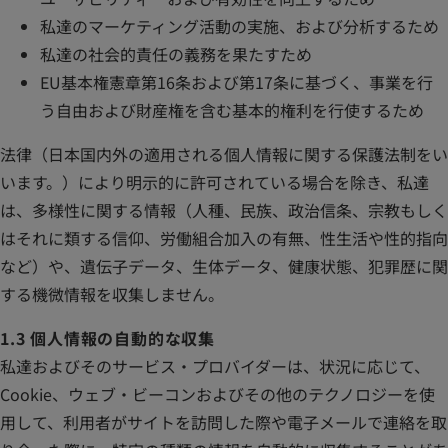
私達のマーケティング活動の実施、および分析するため
私達の社会的責任の義務を果たすため
EU基本権憲章第16条および第17条に基づく、事業を行
う自由および財産権を含む基本的権利を行使するため
法律（日本国内外の適用される個人情報に関する保護法制をい
います。）により明示的に許可されている場合を除き、私達
は、多様性に関する情報（人種、民族、政治信条、宗教もしく
はそれに類する信仰、労働組合加入の有無、性生活や性的指向
など）や、遺伝子データ、生体データ、健康状態、犯罪歴に関
する機微情報を収集しません。
1.3 個人情報の自動的な収集
私達およびそのサービス・プロバイダーは、状況に応じて、
Cookie、ウェブ・ビーコンおよびその他のテクノロジーを使
用して、利用者がサイトを訪問した際や電子メールで連絡を取