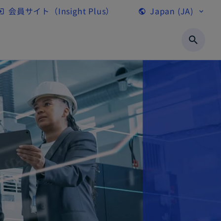
会員サイト（Insight Plus）
Japan (JA)
gin
public
expand_more
新
し
search
い
タ
ブ
で
開
く