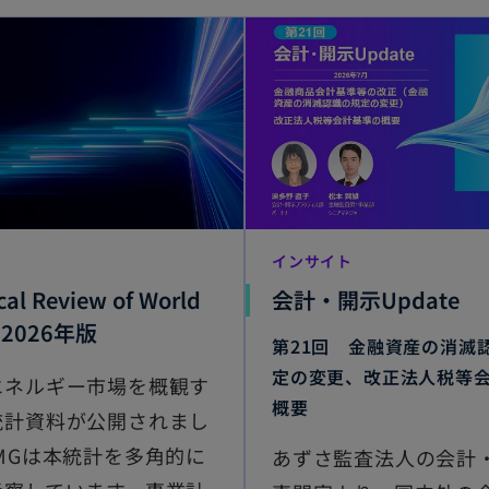
ト
インサイト
ical Review of World
会計・開示Update
y 2026年版
第21回 金融資産の消滅
定の変更、改正法人税等
エネルギー市場を概観す
概要
統計資料が公開されまし
MGは本統計を多角的に
あずさ監査法人の会計