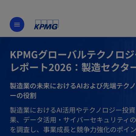
menu
KPMGグローバルテクノロジ
レポート2026：製造セクタ
製造業の未来におけるAIおよび先端テク
ーの役割
製造業におけるAI活用やテクノロジー投
果、データ活用・サイバーセキュリティ
を調査し、事業成長と競争力強化のポイ