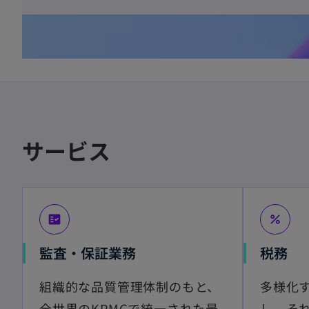
サービス
fact_check
percent
監査・保証業務
税務
組織的な品質管理体制のもと、
多様化
全世界のKPMGで統一された最
し、そ