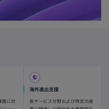
public
海外進出支援
課題に対
各サービス分野および特定の産
ソリュー
業に精通した国内外の専門家を