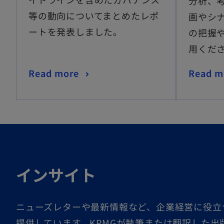
分析、
ブ
等の動向についてまとめたレポ
画やシ
で
ートを発表しました。
開
の把握
く
用くだ
新
Read more
Read m
し
い
タ
ブ
で
開
インサイト
く
ニューズレターや最新情報など、企業経営に役立
提供しています。KPMGが執筆または翻訳した出