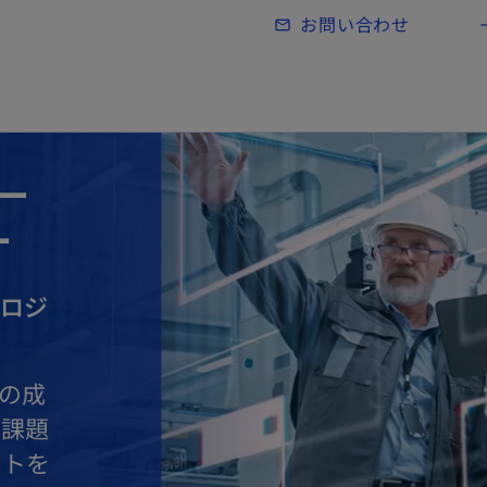
Skip to main content
お問い合わせ
mail_outline
lo
ー
ー
ノロジ
資の成
の課題
ントを