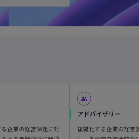
people_alt
アドバイザリー
する企業の経営課題に対
複雑化する企業の経営
れぞれの専門分野に精通
し、多面的で統合的な