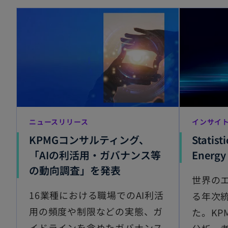
新しいタブで開く
ニュースリリース
インサイ
KPMGコンサルティング、
Statist
「AIの利活用・ガバナンス等
Energ
新
の動向調査」を発表
世界の
し
16業種における職場でのAI利活
る年次
い
用の頻度や制限などの実態、ガ
た。KP
タ
イドラインを含めたガバナンス