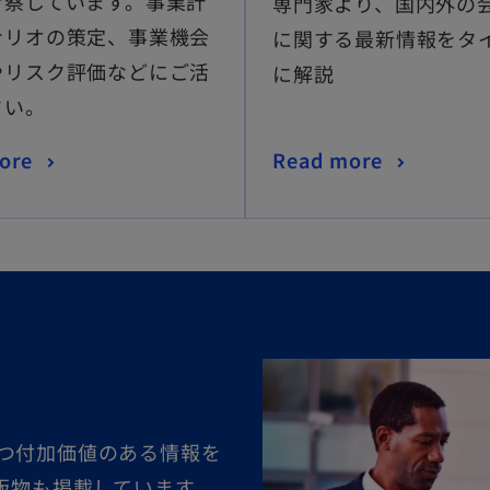
考察しています。事業計
専門家より、国内外の
ナリオの策定、事業機会
に関する最新情報をタ
やリスク評価などにご活
に解説
さい。
ore
Read more
つ付加価値のある情報を
版物も掲載しています。