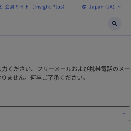
会員サイト（Insight Plus）
Japan (JA)
gin
public
expand_more
新
し
search
い
タ
ブ
で
開
入力ください。フリーメールおよび携帯電話のメー
く
おりません。何卒ご了承ください。