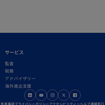
サービス
監査
税務
アドバイザリー
海外進出支援
新
新
新
新
新
し
し
し
し
し
免責事項
プライバシーポリシー
アクセシビリティー
ヘルプ
通報窓口