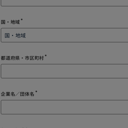
国・地域
国・地域
emergency
都道府県・市区町村
emergency
企業名／団体名
emergency