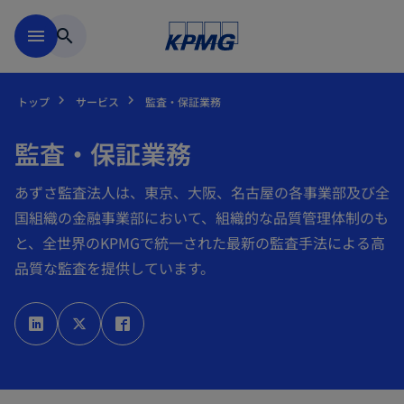
Skip to main content
menu
search
トップ
サービス
監査・保証業務
監査・保証業務
あずさ監査法人は、東京、大阪、名古屋の各事業部及び全
国組織の金融事業部において、組織的な品質管理体制のも
と、全世界のKPMGで統一された最新の監査手法による高
品質な監査を提供しています。
新
新
新
し
し
し
い
い
い
タ
タ
タ
ブ
ブ
ブ
で
で
で
開
開
開
く
く
く