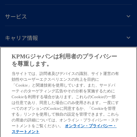
サービス
キャリア情報
新
新
新
新
新
KPMGジャパンは利用者のプライバシー
し
し
し
し
し
を尊重します。
免責事項
プライバシーポリシー
アクセシビリティー
ヘルプ
通報窓口
い
い
い
い
い
当サイトでは、訪問者及びデバイスの識別、サイト運営の有
タ
タ
タ
タ
タ
© 2026 KPMG AZSA LLC, a limited liability audit corporation
効性やユーザーエクスペリエンスの向上を目的に
ブ
ブ
ブ
ブ
ブ
「Cookie」と関連技術を使用しています。また、サードパ
incorporated under the Japanese Certified Public Accountants Law and
ーティのターゲティング広告やその分析を実施するために
a member firm of the KPMG global organization of independent member
で
で
で
で
で
Cookieを利用する場合があります。これらのCookieの一部
firms affiliated with KPMG International Limited, a private English
開
開
開
開
開
は任意であり、同意した場合にのみ使用されます。一度にす
company limited by guarantee. All rights reserved. © 2026 KPMG Tax
べてのオプションのCookieに同意するか、「Cookieを管理
く
く
く
く
く
Corporation, a tax corporation incorporated under the Japanese CPTA
する」リンクを使用して独自の設定を管理できます。これら
Law and a member firm of the KPMG global organization of independent
の用途の詳細については、オンライン・プライバシー・ステ
ートメントをご覧ください。
オンライン・プライバシー・
member firms affiliated with KPMG International Limited, a private
ステートメント
English company limited by guarantee. All rights reserved.