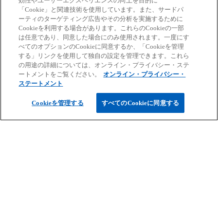
効性やユーザーエクスペリエンスの向上を目的に
坂寄 圭
「Cookie」と関連技術を使用しています。また、サードパ
Digital Innovation事業部長
ーティのターゲティング広告やその分析を実施するために
Cookieを利用する場合があります。これらのCookieの一部
あずさ監査法人
は任意であり、同意した場合にのみ使用されます。一度にす
べてのオプションのCookieに同意するか、「Cookieを管理
mail
する」リンクを使用して独自の設定を管理できます。これら
の用途の詳細については、オンライン・プライバシー・ステ
ートメントをご覧ください。
オンライン・プライバシー・
ステートメント
Cookieを管理する
すべてのCookieに同意する
森谷 強
KPMG Ignition Tokyo 代表取締役社長兼CEO / KPMGジャパン
Audit Chief Technology Officer
KPMG in Japan
mail
ここで紹介するサービスは、公認会計士法、独立性規則お
よび利益相反等の観点から、提供できる企業や提供できる