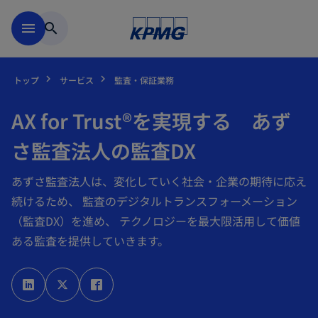
Skip to main content
menu
search
トップ
サービス
監査・保証業務
AX for Trust®を実現する あず
さ監査法人の監査DX
あずさ監査法人は、変化していく社会・企業の期待に応え
続けるため、 監査のデジタルトランスフォーメーション
（監査DX）を進め、 テクノロジーを最大限活用して価値
ある監査を提供していきます。
新
新
新
し
し
し
い
い
い
タ
タ
タ
ブ
ブ
ブ
で
で
で