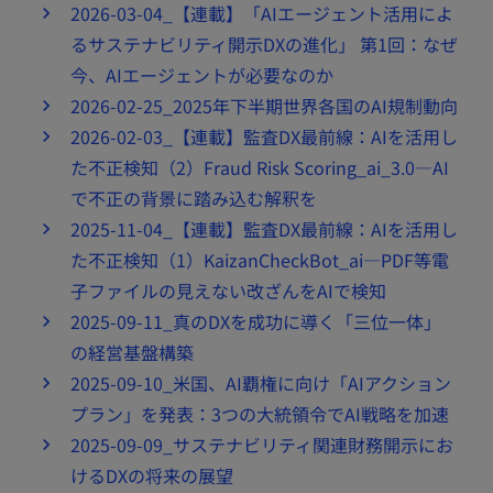
2026-03-04_【連載】「AIエージェント活用によ
るサステナビリティ開示DXの進化」 第1回：なぜ
今、AIエージェントが必要なのか
2026-02-25_2025年下半期世界各国のAI規制動向
2026-02-03_【連載】監査DX最前線：AIを活用し
た不正検知（2）Fraud Risk Scoring_ai_3.0—AI
で不正の背景に踏み込む解釈を
2025-11-04_【連載】監査DX最前線：AIを活用し
た不正検知（1）KaizanCheckBot_ai—PDF等電
子ファイルの見えない改ざんをAIで検知
2025-09-11_真のDXを成功に導く「三位一体」
の経営基盤構築
2025-09-10_米国、AI覇権に向け「AIアクション
プラン」を発表：3つの大統領令でAI戦略を加速
2025-09-09_サステナビリティ関連財務開示にお
けるDXの将来の展望