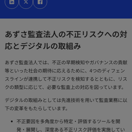
い
い
い
タ
タ
タ
ブ
ブ
ブ
で
で
で
開
開
開
く
く
く
あずさ監査法人の不正リスクへの対
応とデジタルの取組み
あずさ監査法人では、不正の早期検知やガバナンスの貢献
等といった社会の期待に応えるために、4つのディフェン
スラインが連携して不正リスクを検知するとともに、リス
クの類型に応じて、必要な監査上の対応を図っています。
デジタルの取組みとしては先進技術を用いて監査業務に以
下の変革をもたらしています。
不正要因を多角度から特定・評価するツールを開
発・展開し、深度ある不正リスク評価を実施してい