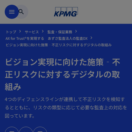
Skip to main content
menu
search
トップ
サービス
監査・保証業務
AX for Trust®を実現する あずさ監査法人の監査DX
ビジョン実現に向けた施策‐不正リスクに対するデジタルの取組み
ビジョン実現に向けた施策‐不
正リスクに対するデジタルの取
組み
4つのディフェンスラインが連携して不正リスクを検知す
るとともに、リスクの類型に応じて必要な監査上の対応を
図っています。
新
新
新
し
し
し