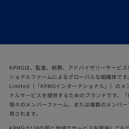
ブ
ブ
ブ
で
で
で
開
開
開
く
く
く
KPMGは、監査、税務、アドバイザリーサービ
ショナルファームによるグローバルな組織体です。KPMGは
Limited（「KPMGインターナショナル」）
ナルサービスを提供するためのブランドです。「K
個々のメンバーファーム、または複数のメンバー
用されます。
KPMGは138の国と地域でサービスを提供して