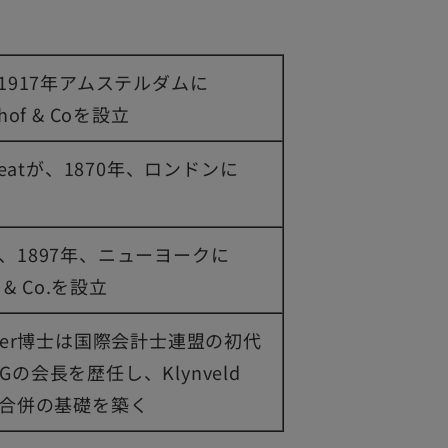
dが、1917年アムステルダムに
enhof & Coを設立
ay Peatが、1870年、ロンドンに
ckが、1897年、ニューヨークに
ll & Co.を設立
erdeler博士は国際会計士連盟の初代
の会長を歴任し、Klynveld
lerの合併の基礎を築く