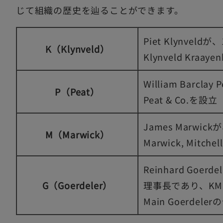
じて組織の歴史を辿ることができます。
Piet Klynvel
K（Klynveld）
Klynveld Kraay
William Barcl
P（Peat）
Peat & Co.を設立
James Marwi
M（Marwick）
Marwick, Mitche
Reinhard Go
G（Goerdeler）
理事長であり、KMG
Main Goerde