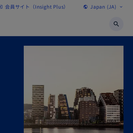
会員サイト（Insight Plus）
Japan (JA)
gin
public
expand_more
新
し
search
い
タ
ブ
で
開
く