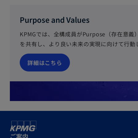
Purpose and Values
KPMGでは、全構成員がPurpose（存在意義）
を共有し、より良い未来の実現に向けて行動
新
詳細はこちら
し
い
タ
ブ
で
開
く
ご案内