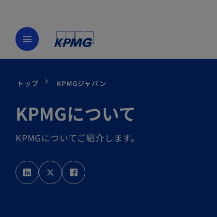
menu
トップ
KPMGジャパン
KPMGについて
KPMGについてご紹介します。
新
新
新
し
し
し
い
い
い
タ
タ
タ