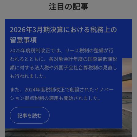
注目の記事
2026年3月期決算における税務上の
留意事項
2025年度税制改正では、リース税制の整備が行
われるとともに、各対象会計年度の国際最低課税
額に対する法人税や外国子会社合算税制の見直し
も行われました。
また、2024年度税制改正で創設されたイノベー
ション拠点税制の適用も開始されました。
記事を読む