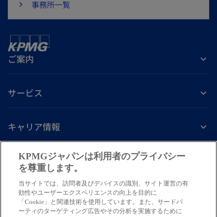
事務所一覧
ご案内
サービス
キャリア情報
新
新
新
新
新
KPMGジャパンは利用者のプライバシー
し
し
し
し
し
を尊重します。
免責事項
プライバシーポリシー
アクセシビリティー
ヘルプ
通報窓口
い
い
い
い
い
当サイトでは、訪問者及びデバイスの識別、サイト運営の有
タ
タ
タ
タ
タ
© 2026 KPMG AZSA LLC, a limited liability audit corporation
効性やユーザーエクスペリエンスの向上を目的に
ブ
ブ
ブ
ブ
ブ
「Cookie」と関連技術を使用しています。また、サードパ
incorporated under the Japanese Certified Public Accountants Law and
ーティのターゲティング広告やその分析を実施するために
a member firm of the KPMG global organization of independent member
で
で
で
で
で