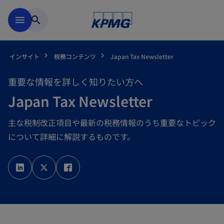
Skip to main content
menu
search
インサイト
税務コンテンツ
Japan Tax Newsletter
重要な情報を詳しく知りたい方へ
Japan Tax Newsletter
主な税制改正項目や最新の税務情報のうち重要なトピック
について詳細に解説するものです。
新
新
新
し
し
し
い
い
い
タ
タ
タ
ブ
ブ
ブ
で
で
で
開
開
開
く
く
く