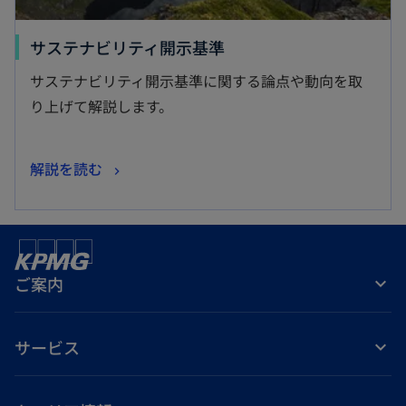
新
サステナビリティ開示基準
し
サステナビリティ開示基準に関する論点や動向を取
い
り上げて解説します。
タ
ブ
新
解説を読む
で
し
開
い
く
タ
ブ
ご案内
で
開
く
サービス