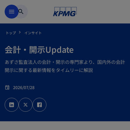
Skip to main content
menu
search
トップ
インサイト
会計・開示Update
あずさ監査法人の会計・開示の専門家より、国内外の会計
開示に関する最新情報をタイムリーに解説
2026/07/28
event
新
新
新
し
し
し
い
い
い
タ
タ
タ
ブ
ブ
ブ
で
で
で
開
開
開
く
く
く