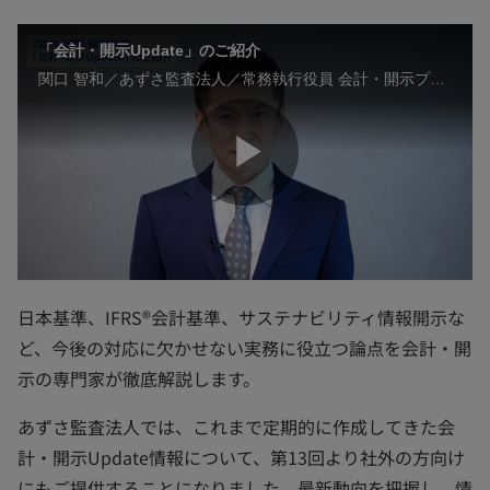
「会計・開示Update」のご紹介
関口 智和／あずさ監査法人／常務執行役員 会計・開示プラクティス部長
P
l
日本基準、IFRS®会計基準、サステナビリティ情報開示な
ど、今後の対応に欠かせない実務に役立つ論点を会計・開
示の専門家が徹底解説します。
a
あずさ監査法人では、これまで定期的に作成してきた会
計・開示Update情報について、第13回より社外の方向け
にもご提供することになりました。最新動向を把握し、情