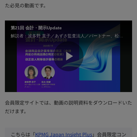
た必見の動画です。
o
第21回 会計・開示Update
解説者：波多野 直子／あずさ監査法人／パートナー、松本 賀雄／あずさ監査法人／シニアマネジャー
P
l
会員限定サイトでは、動画の説明資料をダウンロードいた
だけます。
a
新
こちらは「
KPMG Japan Insight Plus
」会員限定コン