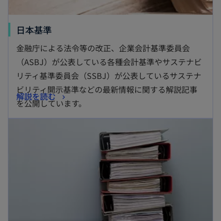
新
日本基準
し
金融庁による法令等の改正、企業会計基準委員会
い
（ASBJ）が公表している各種会計基準やサステナビ
タ
リティ基準委員会（SSBJ）が公表しているサステナ
ブ
ビリティ開示基準などの最新情報に関する解説記事
新
解説を読む
で
を公開しています。
し
開
新しいタブで開く
い
く
タ
ブ
で
開
く