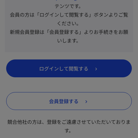
し
テンツです。
い
会員の方は「ログインして閲覧する」ボタンよりご覧
y
タ
ください。
ブ
新規会員登録は「会員登録する」よりお手続きをお願
で
いします。
開
V
く
新
ログインして閲覧する
し
i
い
タ
新
会員登録する
ブ
し
d
で
い
開
競合他社の方は、登録をご遠慮させていただいておりま
タ
く
す。
ブ