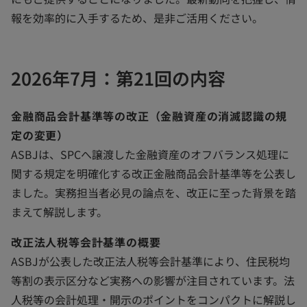
y
報を効率的に入手するため、是非ご活用ください。
2026年7月：第21回の内容
V
金融商品会計基準等の改正（金融資産の消滅認識の規
定の変更）
i
ASBJは、SPCへ譲渡した金融資産のオフバランス処理に
関する規定を明確化する改正金融商品会計基準等を公表し
ました。実務担当者必見の論点を、改正に至った背景を踏
まえて解説します。
d
改正法人税等会計基準の概要
ASBJが公表した改正法人税等会計基準により、住民税均
等割の表示区分など実務への影響が注目されています。法
e
人税等の会計処理・開示のポイントをコンパクトに解説し