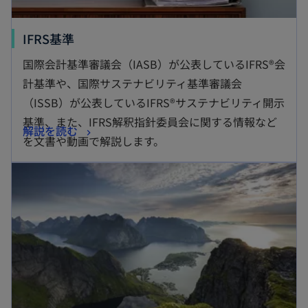
新
IFRS基準
し
国際会計基準審議会（IASB）が公表しているIFRS®会
い
計基準や、国際サステナビリティ基準審議会
タ
（ISSB）が公表しているIFRS®サステナビリティ開示
ブ
基準、また、IFRS解釈指針委員会に関する情報など
新
解説を読む
で
を文書や動画で解説します。
し
開
新しいタブで開く
い
く
タ
ブ
で
開
く