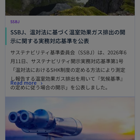
SSBJ
SSBJ、温対法に基づく温室効果ガス排出の開
新
示に関する実務対応基準を公表
し
サステナビリティ基準委員会（SSBJ）は、2026年6
い
月11日、サステナビリティ開示実務対応基準第1号
タ
「温対法におけるSHK制度の定める方法により測定
ブ
し報告する温室効果ガス排出を用いて『気候基準』
新
Read more
で
の定めに従う場合の開示」を公表しました。
し
開
新しいタブで開く
い
く
タ
ブ
で
開