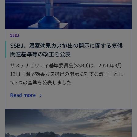
く
SSBJ
SSBJ、温室効果ガス排出の開示に関する気候
新
関連基準等の改正を公表
し
サステナビリティ基準委員会(SSBJ)は、2026年3月
い
13日「温室効果ガス排出の開示に対する改正」とし
タ
て3つの基準を公表しました
ブ
新
Read more
で
し
開
新しいタブで開く
い
く
タ
ブ