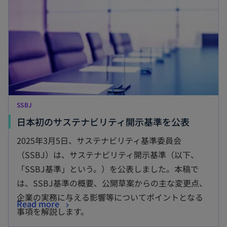
ブ
で
開
く
SSBJ
新
日本初のサステナビリティ開示基準を公表
し
2025年3月5日、サステナビリティ基準委員会
い
（SSBJ）は、サステナビリティ開示基準（以下、
タ
「SSBJ基準」という。）を公表しました。本稿で
ブ
は、SSBJ基準の概要、公開草案からの主な変更点、
で
企業の実務に与える影響等についてポイントとなる
新
Read more
開
事項を解説します。
し
く