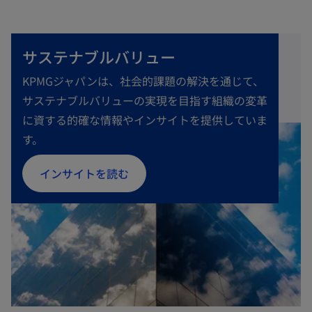
い
タ
ブ
サステナブルバリュー
で
KPMGジャパンは、社会的課題の解決を通じて、
開
サステナブルバリューの実現を目指す組織の変革
く
に資する的確な情報やインサイトを提供していま
す。
インサイトを読む