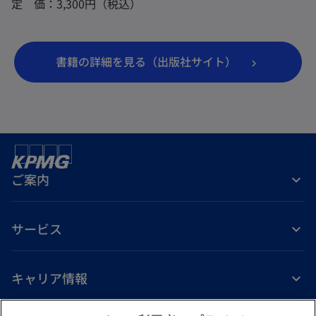
定 価：3,300円（税込）
新
書籍の詳細を見る（出版社サイト）
し
い
タ
ブ
で
ご案内
開
く
サービス
キャリア情報
新
新
新
新
新