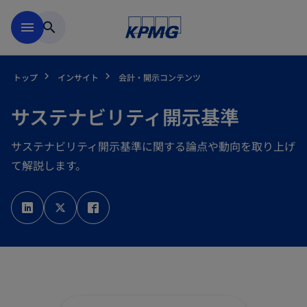
Skip to main content
menu
search
トップ
インサイト
会計・開示コンテンツ
サステナビリティ開示基準
サステナビリティ開示基準に関する論点や動向を取り上げ
て解説します。
新
新
新
し
し
し
い
い
い
タ
タ
タ
ブ
ブ
ブ
で
で
で
開
開
開
く
く
く