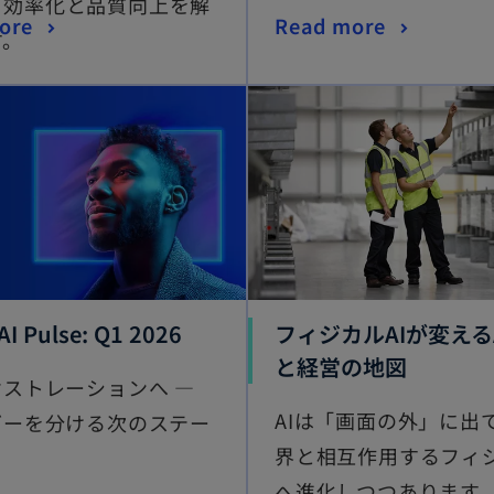
る効率化と品質向上を解
ore
Read more
す。
AI Pulse: Q1 2026
フィジカルAIが変える
と経営の地図
ケストレーションへ ―
AIは「画面の外」に出
ダーを分ける次のステー
界と相互作用するフィジ
へ進化しつつあります