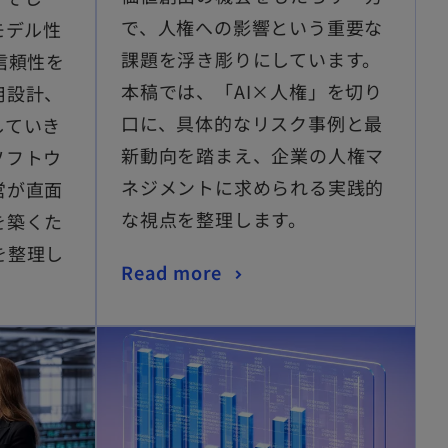
で、人権への影響という重要な
モデル性
課題を浮き彫りにしています。
信頼性を
本稿では、「AI×人権」を切り
用設計、
口に、具体的なリスク事例と最
していき
新動向を踏まえ、企業の人権マ
ソフトウ
ネジメントに求められる実践的
営が直面
な視点を整理します。
を築くた
を整理し
Read more