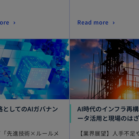
ore
Read more
略としてのAIガバナン
AI時代のインフラ再
ータ活用と現場のは
ズ「先進技術×ルールメ
【業界展望】人手不足