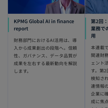
KPMG Global AI in finance
第2回
report
業務で
用
財務部門におけるAI活用は、導
本連載
入から成果創出の段階へ。信頼
関連財務
性、ガバナンス、データ品質が
ェント
成果を左右する最新動向を解説
す。第
します。
検知さ
連情報
企業に
成に焦点