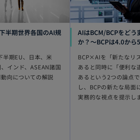
年下半期世界各国のAI規
AIはBCM/BCPをど
か？～BCPは4.0から5
年下半期EU、日本、米
BCP×AIを「新たなリ
、インド、ASEAN諸国
あると同時に「便利な
制動向についての解説
あるという2つの論点
し、BCPの新たな局面
実務的な視点を提示し