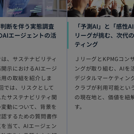
：判断を伴う実態調査
「予測AI」と「感性A
のAIエージェントの活
リーグが挑む、次代
ティング
では、サステナビリティ
ＪリーグとKPMGコン
開示におけるAIエージ
ングが取り組む、AIを
活用の取組を紹介しま
デジタルマーケティング
2回では、リスクとして
クラブが利用可能とい
れたサステナビリティ関
の現在地と、価値を紐
の変動について、背景を
す。
確認するための質問書作
を当て、AIエージェン