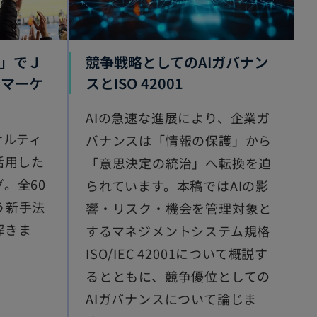
I」でＪ
競争戦略としてのAIガバナン
のマーケ
スとISO 42001
AIの急速な進展により、企業ガ
サルティ
バナンスは「情報の保護」から
活用した
「意思決定の統治」へ転換を迫
。全60
られています。本稿ではAIの影
う新手法
響・リスク・機会を管理対象と
解きま
するマネジメントシステム規格
ISO/IEC 42001について概説す
るとともに、競争優位としての
AIガバナンスについて論じま