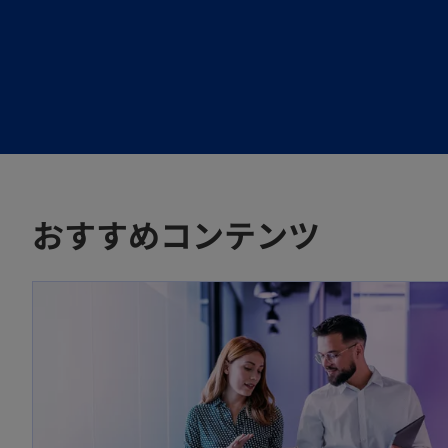
タ
タ
タ
ブ
ブ
ブ
で
で
で
開
開
開
く
く
く
おすすめコンテンツ