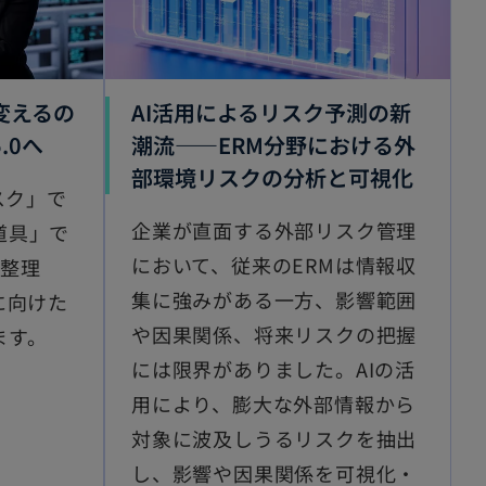
う変えるの
AI活用によるリスク予測の新
.0へ
潮流――ERM分野における外
部環境リスクの分析と可視化
スク」で
企業が直面する外部リスク管理
道具」で
において、従来のERMは情報収
で整理
集に強みがある一方、影響範囲
に向けた
や因果関係、将来リスクの把握
ます。
には限界がありました。AIの活
用により、膨大な外部情報から
対象に波及しうるリスクを抽出
し、影響や因果関係を可視化・