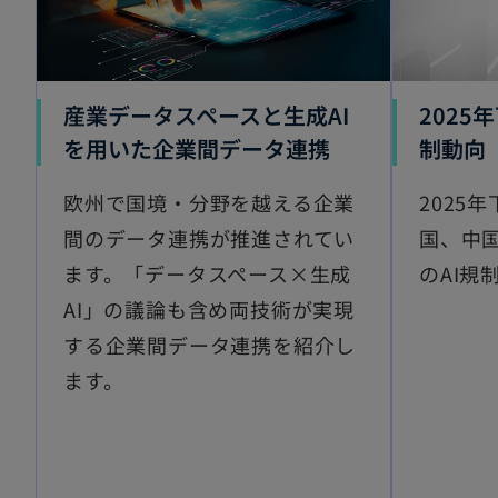
産業データスペースと生成AI
2025
を用いた企業間データ連携
制動向
欧州で国境・分野を越える企業
2025
間のデータ連携が推進されてい
国、中国
ます。「データスペース×生成
のAI規
AI」の議論も含め両技術が実現
する企業間データ連携を紹介し
ます。