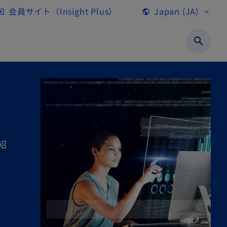
会員サイト（Insight Plus）
Japan (JA)
gin
public
expand_more
新
し
search
い
タ
ブ
で
開
く
紹