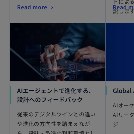
トによ
Read more
Read m
説しま
AIエージェントで進化する、
Global 
設計へのフィードバック
AIオー
従来のデジタルツインとの違い
AIリー
や進化の方向性を踏まえなが
ジ
ら、設計・製造の判断環境とし