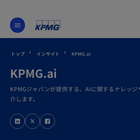
menu
トップ
インサイト
KPMG.ai
KPMG.ai
KPMGジャパンが提供する、AIに関するナレッ
介します。
新
新
新
し
し
し
い
い
い