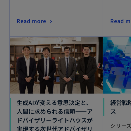
Read more
Read m
生成AIが変える意思決定と、
経営戦
人間に求められる信頼——ア
ス
ドバイザリーライトハウスが
シリー
実現する次世代アドバイザリ