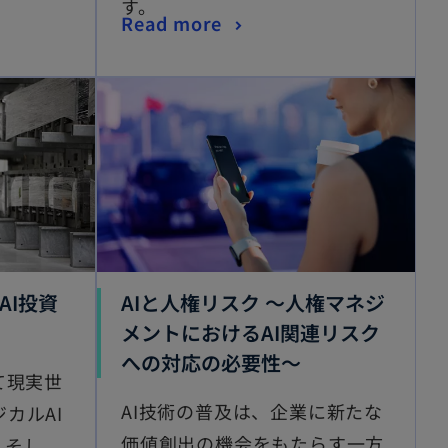
す。
Read more
AI投資
AIと人権リスク ～人権マネジ
メントにおけるAI関連リスク
への対応の必要性～
て現実世
AI技術の普及は、企業に新たな
カルAI
価値創出の機会をもたらす一方
。そし