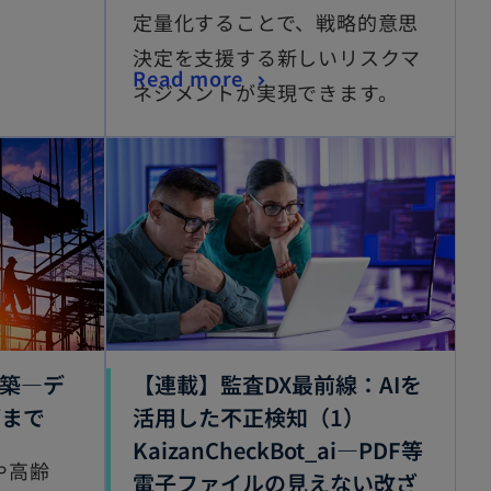
定量化することで、戦略的意思
決定を支援する新しいリスクマ
Read more
ネジメントが実現できます。
構築―デ
【連載】監査DX最前線：AIを
ざまで
活用した不正検知（1）
KaizanCheckBot_ai—PDF等
や高齢
電子ファイルの見えない改ざ