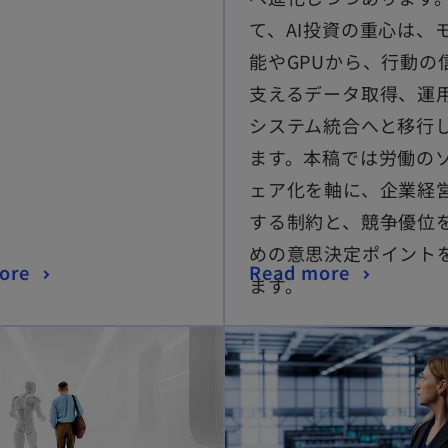
て、AI投資の重心は、
能やGPUから、行動の
支えるデータ取得、運
システム統合へと移行
ます。本稿では労働の
ェア化を軸に、企業経
する制約と、競争優位
めの意思決定ポイント
ore
Read more
ます。