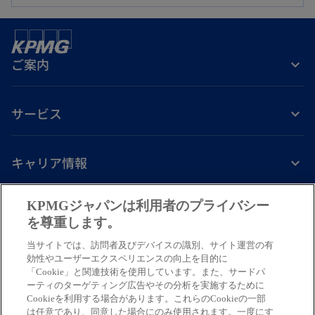
い
く
タ
ブ
ご案内
で
開
く
サービス
キャリア情報
新
新
新
新
新
KPMGジャパンは利用者のプライバシー
し
し
し
し
し
を尊重します。
免責事項
プライバシーポリシー
アクセシビリティー
ヘルプ
通報窓口
い
い
い
い
い
当サイトでは、訪問者及びデバイスの識別、サイト運営の有
タ
タ
タ
タ
タ
© 2026 KPMG AZSA LLC, a limited liability audit corporation
効性やユーザーエクスペリエンスの向上を目的に
ブ
ブ
ブ
ブ
ブ
「Cookie」と関連技術を使用しています。また、サードパ
incorporated under the Japanese Certified Public Accountants Law and
ーティのターゲティング広告やその分析を実施するために
a member firm of the KPMG global organization of independent member
で
で
で
で
で
Cookieを利用する場合があります。これらのCookieの一部
firms affiliated with KPMG International Limited, a private English
開
開
開
開
開
は任意であり、同意した場合にのみ使用されます。一度にす