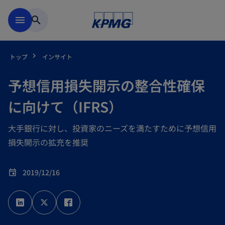
Skip to main content
menu
search
トップ
インサイト
予想信用損失開示の整合性確保
に向けて（IFRS）
大手銀行に対し、投資家のニーズを満たすために予想信用
損失開示の拡充を推奨
2019/12/16
event
新
新
新
し
し
し
い
い
い
タ
タ
タ
ブ
ブ
ブ
で
で
で