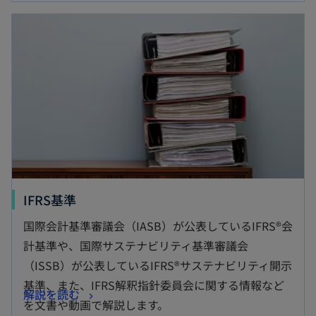
新しいタブで開く
新
IFRS基準
し
国際会計基準審議会（IASB）が公表しているIFRS®会
い
計基準や、国際サステナビリティ基準審議会
タ
（ISSB）が公表しているIFRS®サステナビリティ開示
ブ
基準、また、IFRS解釈指針委員会に関する情報など
新
解説を読む
で
を文書や動画で解説します。
し