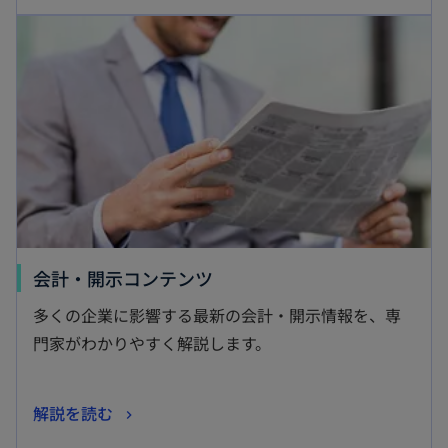
開
新しいタブで開く
い
く
タ
ブ
で
開
く
新
会計・開示コンテンツ
し
多くの企業に影響する最新の会計・開示情報を、専
い
門家がわかりやすく解説します。
タ
ブ
新
解説を読む
で
し
開