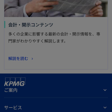
新
会計・開示コンテンツ
し
多くの企業に影響する最新の会計・開示情報を、専
い
門家がわかりやすく解説します。
タ
ブ
新
解説を読む
で
し
開
い
く
タ
ブ
ご案内
で
開
く
サービス