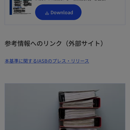
新
Download
し
い
タ
参考情報へのリンク（外部サイト）
ブ
で
本基準に関するIASBのプレス・リリース
開
く
新しいタブで開く