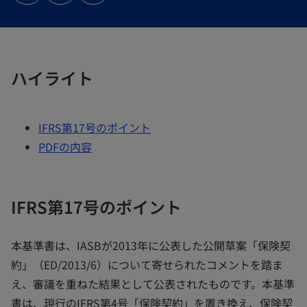
ブ
ブ
ブ
で
で
で
開
開
開
く
く
く
ハイライト
IFRS第17号のポイント
PDFの内容
IFRS第17号のポイント
本基準書は、IASBが2013年に公表した公開草案「保険契
約」（ED/2013/6）について寄せられたコメントを踏ま
え、審議を重ねた結果として公表されたものです。本基準
書は、現行のIFRS第4号「保険契約」を置き換え、保険契