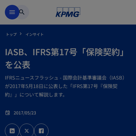
Skip to main content
menu
search
トップ
インサイト
IASB、IFRS第17号「保険契約」
を公表
IFRSニュースフラッシュ - 国際会計基準審議会（IASB）
が2017年5月18日に公表した「IFRS第17号『保険契
約』」について解説します。
2017/05/23
event
新
新
新
し
し
し
い
い
い
タ
タ
タ