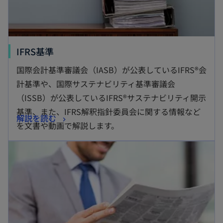
新
IFRS基準
し
国際会計基準審議会（IASB）が公表しているIFRS®会
い
計基準や、国際サステナビリティ基準審議会
タ
（ISSB）が公表しているIFRS®サステナビリティ開示
ブ
基準、また、IFRS解釈指針委員会に関する情報など
新
解説を読む
で
を文書や動画で解説します。
し
開
新しいタブで開く
い
く
タ
ブ
で
開
く