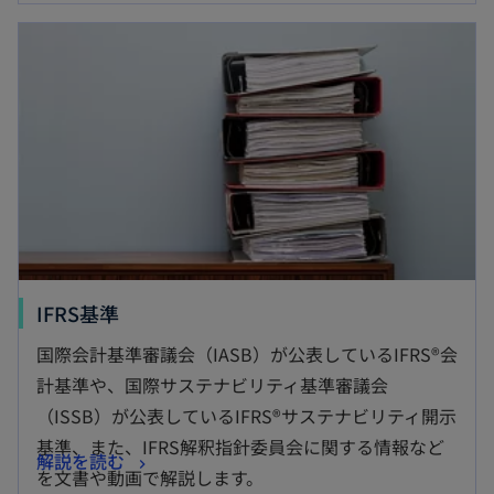
新しいタブで開く
新
IFRS基準
し
国際会計基準審議会（IASB）が公表しているIFRS®会
い
計基準や、国際サステナビリティ基準審議会
タ
（ISSB）が公表しているIFRS®サステナビリティ開示
ブ
基準、また、IFRS解釈指針委員会に関する情報など
新
解説を読む
で
を文書や動画で解説します。
し