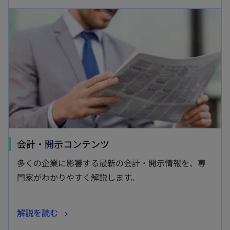
開
新しいタブで開く
い
く
タ
ブ
で
開
く
新
会計・開示コンテンツ
し
多くの企業に影響する最新の会計・開示情報を、専
い
門家がわかりやすく解説します。
タ
ブ
新
解説を読む
で
し
開