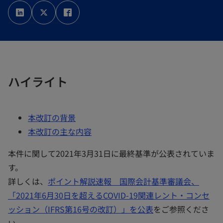
新
新
新
し
し
し
い
い
い
タ
タ
タ
ブ
ブ
ブ
で
で
で
開
開
開
く
く
く
ハイライト
本改訂の背景
本改訂の主な内容
本件に関して2021年3月31日に最終基準が公表されていま
す。
詳しくは、
ポイント解説速報 国際会計基準審議会、
「2021年6月30日を超えるCOVID-19関連レント・コンセ
ッション（IFRS第16号の改訂）」を公表
をご参照くださ