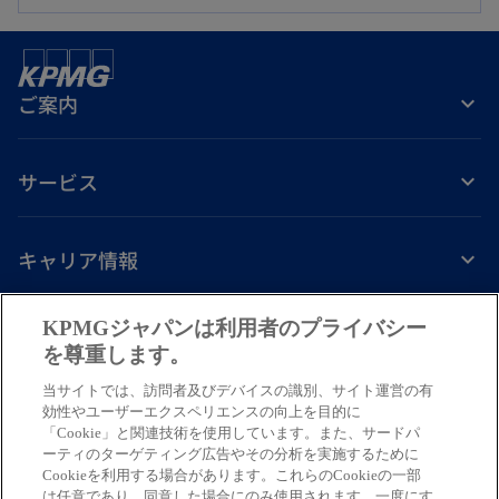
い
く
タ
ブ
ご案内
で
開
く
サービス
キャリア情報
新
新
新
新
新
KPMGジャパンは利用者のプライバシー
し
し
し
し
し
を尊重します。
免責事項
プライバシーポリシー
アクセシビリティー
ヘルプ
通報窓口
い
い
い
い
い
当サイトでは、訪問者及びデバイスの識別、サイト運営の有
タ
タ
タ
タ
タ
© 2026 KPMG AZSA LLC, a limited liability audit corporation
効性やユーザーエクスペリエンスの向上を目的に
ブ
ブ
ブ
ブ
ブ
「Cookie」と関連技術を使用しています。また、サードパ
incorporated under the Japanese Certified Public Accountants Law and
ーティのターゲティング広告やその分析を実施するために
a member firm of the KPMG global organization of independent member
で
で
で
で
で
Cookieを利用する場合があります。これらのCookieの一部
firms affiliated with KPMG International Limited, a private English
開
開
開
開
開
は任意であり、同意した場合にのみ使用されます。一度にす