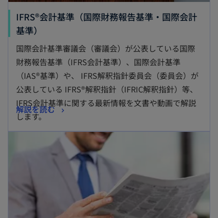
IFRS®会計基準（国際財務報告基準・国際会計
新
基準）
し
国際会計基準審議会（審議会）が公表している国際
い
財務報告基準（IFRS会計基準）、国際会計基準
タ
（IAS®基準）や、 IFRS解釈指針委員会（委員会）が
ブ
公表している IFRS®解釈指針（IFRIC解釈指針）等、
で
IFRS会計基準に関する最新情報を文書や動画で解説
新
解説を読む
開
します。
し
く
新しいタブで開く
い
タ
ブ
で
開
く