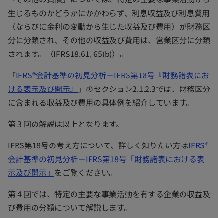
生じるものかどうかにかかわらず、利息収益及び利息費用
（ならびに金利の変動から生じた収益及び費用）が財務区
分に分類され、その他の収益及び費用は、営業区分に分類
されます。（IFRS18.61, 65(b)）。
「
IFRS®会計基準の初見分析－IFRS第18号『財務諸表にお
ける表示及び開示』
」のセクション2.1.2.3では、財務区分
に含まれる収益及び費用の具体例を紹介しています。
第３回の解説は以上となります。
IFRS第18号の考え方について、詳しく知りたい方は
IFRS®
会計基準の初見分析－IFRS第18号「財務諸表における表
示及び開示」
をご覧ください。
第４回では、特定の主要な事業活動を有する企業の収益及
び費用の分類について解説します。