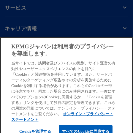
く
サービス
キャリア情報
新
新
新
新
新
KPMGジャパンは利用者のプライバシー
し
し
し
し
し
を尊重します。
免責事項
プライバシーポリシー
アクセシビリティー
ヘルプ
通報窓口
い
い
い
い
い
当サイトでは、訪問者及びデバイスの識別、サイト運営の有
タ
タ
タ
タ
タ
© 2026 KPMG AZSA LLC, a limited liability audit corporation
効性やユーザーエクスペリエンスの向上を目的に
ブ
ブ
ブ
ブ
ブ
「Cookie」と関連技術を使用しています。また、サードパ
incorporated under the Japanese Certified Public Accountants Law and
ーティのターゲティング広告やその分析を実施するために
a member firm of the KPMG global organization of independent member
で
で
で
で
で
Cookieを利用する場合があります。これらのCookieの一部
firms affiliated with KPMG International Limited, a private English
開
開
開
開
開
は任意であり、同意した場合にのみ使用されます。一度にす
company limited by guarantee. All rights reserved. © 2026 KPMG Tax
べてのオプションのCookieに同意するか、「Cookieを管理
く
く
く
く
く
Corporation, a tax corporation incorporated under the Japanese CPTA
する」リンクを使用して独自の設定を管理できます。これら
Law and a member firm of the KPMG global organization of independent
の用途の詳細については、オンライン・プライバシー・ステ
ートメントをご覧ください。
オンライン・プライバシー・
member firms affiliated with KPMG International Limited, a private
ステートメント
English company limited by guarantee. All rights reserved.
For more detail about the structure of the KPMG global organization
Cookieを管理する
すべてのCookieに同意する