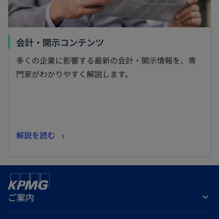
新
会計・開示コンテンツ
し
多くの企業に影響する最新の会計・開示情報を、専
い
門家がわかりやすく解説します。
タ
ブ
で
開
新
解説を読む
く
し
い
タ
ブ
ご案内
で
開