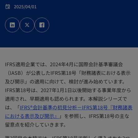
2025/04/01
event
新
新
新
し
し
し
い
い
い
タ
タ
タ
ブ
ブ
ブ
で
で
で
開
開
開
く
く
く
IFRS適用企業では、2024年4月に国際会計基準審議会
（IASB）が公表したIFRS第18号「財務諸表における表示
及び開示」の適用に向けて、検討が進み始めています。
IFRS第18号は、2027年1月1日以後開始する事業年度から
適用され、早期適用も認められます。本解説シリーズで
は、「
IFRS®会計基準の初見分析－IFRS第18号『財務諸表
における表示及び開示』
」を参照し、IFRS第18号の主な
留意点を紹介していきます。