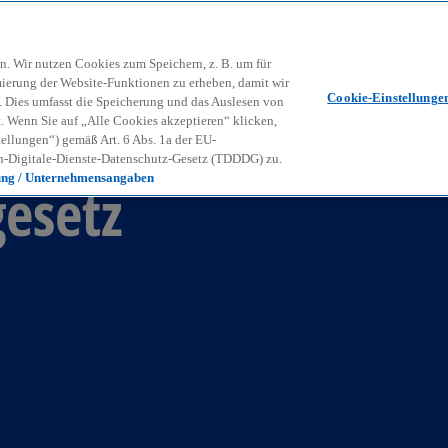
Zurück zur Inhaltsseite
Kon
contact_mail
n. Wir nutzen Cookies zum Speichern, z. B. um für
mierung der Website-Funktionen zu erheben, damit wir
Cookie-Einstellunge
nd. Dies umfasst die Speicherung und das Auslesen von
Wenn Sie auf „Alle Cookies akzeptieren“ klicken,
ellungen“) gemäß Art. 6 Abs. 1a der EU-
-Digitale-Dienste-Datenschutz-Gesetz (TDDDG) zu.
ung / Unternehmensangaben
esetz