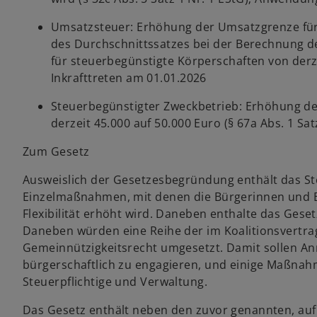
Umsatzsteuer: Erhöhung der Umsatzgrenze fü
des Durchschnittssatzes bei der Berechnung d
für steuerbegünstigte Körperschaften von derze
Inkrafttreten am 01.01.2026
Steuerbegünstigter Zweckbetrieb: Erhöhung der
derzeit 45.000 auf 50.000 Euro (§ 67a Abs. 1 Sat
Zum Gesetz
Ausweislich der Gesetzesbegründung enthält das S
Einzelmaßnahmen, mit denen die Bürgerinnen und B
Flexibilität erhöht wird. Daneben enthalte das Ges
Daneben würden eine Reihe der im Koalitionsvert
Gemeinnützigkeitsrecht umgesetzt. Damit sollen Anr
bürgerschaftlich zu engagieren, und einige Maßna
Steuerpflichtige und Verwaltung.
Das Gesetz enthält neben den zuvor genannten, au