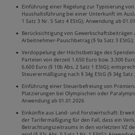
Einführung einer Regelung zur Typisierung von
Haushaltsführung bei einer Unterkunft im Ausl
1 Satz 3 Nr. 5 Satz 4 EStG); Anwendung ab 01.0
Berücksichtigung von Gewerkschaftsbeiträge
Arbeitnehmer-Pauschbetrag (§ 9a Satz 3 EStG)
Verdoppelung der Höchstbeträge des Spenden
Parteien von derzeit 1.650 Euro bzw. 3.300 Eu
6.600 Euro (§ 10b Abs. 2 Satz 1 EStG); entspr
Steuerermäßigung nach § 34g EStG (§ 34g Satz
Einführung einer Steuerbefreiung von Prämienz
Platzierungen bei Olympischen oder Paralympis
Anwendung ab 01.01.2026
Einkünfte aus Land- und Forstwirtschaft: Erwe
der Tarifermäßigung für den Fall, dass ein Verl
Betrachtungszeitraums in den vorletzten VZ d
wird (§ 32c Abs. 5 Satz 1 Nr. 1 EStG); Anwendun