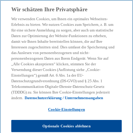
Zurück zur Inhaltsseite
Wir schätzen Ihre Privatsphäre
menu
search
Wir verwenden Cookies, um Ihnen ein optimales Webseiten-
Erlebnis zu bieten. Wir nutzen Cookies zum Speichern, z. B. um
für eine sichere Anmeldung zu sorgen, aber auch um statistische
KPMG Tax News
Daten zur Optimierung der Website-Funktionen zu erheben,
Regierungsentwurf zur
damit wir Ihnen Inhalte bereitstellen können, die auf Ihre
Interessen zugeschnitten sind. Dies umfasst die Speicherung und
Änderung des DBA mit der
das Auslesen von personenbezogenen und nicht-
personenbezogenen Daten aus Ihrem Endgerät. Wenn Sie auf
„Alle Cookies akzeptieren“ klicken, stimmen Sie der
Schweiz
Verwendung dieser Cookies (Auflistung siehe „Cookie-
Einstellungen“) gemäß Art. 6 Abs. 1a der EU-
Datenschutzgrundverordnung (DS-GVO) und § 25 Abs. 1
Telekommunikation-Digitale-Dienste-Datenschutz-Gesetz
(TDDDG) zu. Sie können Ihre Cookie-Einstellungen jederzeit
ändern.
Datenschutzerklärung / Unternehmensangaben
KPMG
Themen
KPMG Tax News: Regierungsentwurf zur Änderung des DBA mit der
Cookie-Einstellungen
Schweiz
Die Bundesregierung hat den Entwurf eines
Optionale Cookies ablehnen