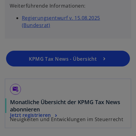
Weiterführende Informationen:
Regierungsentwurf v. 15.08.2025
(Bundesrat)
KPMG Tax News - Übersicht
attach_email
Monatliche Übersicht der KPMG Tax News
abonnieren
Jetzt registrieren
Neuigkeiten und Entwicklungen im Steuerrecht