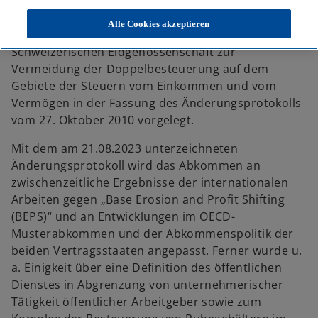
Gesetzes zu dem Protokoll vom 21. August 2023 zur
Änderung des Abkommens vom 11. August 1971
Alle Cookies akzeptieren
zwischen der Bundesrepublik Deutschland und der
Schweizerischen Eidgenossenschaft zur
Vermeidung der Doppelbesteuerung auf dem
Gebiete der Steuern vom Einkommen und vom
Vermögen in der Fassung des Änderungsprotokolls
vom 27. Oktober 2010 vorgelegt.
Mit dem am 21.08.2023 unterzeichneten
Änderungsprotokoll wird das Abkommen an
zwischenzeitliche Ergebnisse der internationalen
Arbeiten gegen „Base Erosion and Profit Shifting
(BEPS)“ und an Entwicklungen im OECD-
Musterabkommen und der Abkommenspolitik der
beiden Vertragsstaaten angepasst. Ferner wurde u.
a. Einigkeit über eine Definition des öffentlichen
Dienstes in Abgrenzung von unternehmerischer
Tätigkeit öffentlicher Arbeitgeber sowie zum