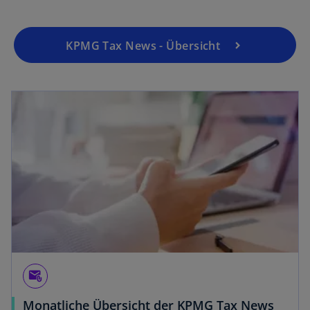
KPMG Tax News - Übersicht
attach_email
Monatliche Übersicht der KPMG Tax News