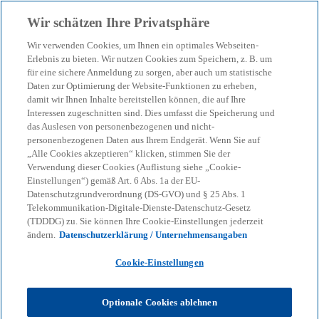
Zurück zur Inhaltsseite
Wir schätzen Ihre Privatsphäre
menu
search
Wir verwenden Cookies, um Ihnen ein optimales Webseiten-
Erlebnis zu bieten. Wir nutzen Cookies zum Speichern, z. B. um
für eine sichere Anmeldung zu sorgen, aber auch um statistische
KPMG Tax News
Daten zur Optimierung der Website-Funktionen zu erheben,
Regierungsentwurf zur
damit wir Ihnen Inhalte bereitstellen können, die auf Ihre
Interessen zugeschnitten sind. Dies umfasst die Speicherung und
Änderung des DBA mit den
das Auslesen von personenbezogenen und nicht-
personenbezogenen Daten aus Ihrem Endgerät. Wenn Sie auf
„Alle Cookies akzeptieren“ klicken, stimmen Sie der
Niederlanden
Verwendung dieser Cookies (Auflistung siehe „Cookie-
Einstellungen“) gemäß Art. 6 Abs. 1a der EU-
Datenschutzgrundverordnung (DS-GVO) und § 25 Abs. 1
Telekommunikation-Digitale-Dienste-Datenschutz-Gesetz
(TDDDG) zu. Sie können Ihre Cookie-Einstellungen jederzeit
ändern.
Datenschutzerklärung / Unternehmensangaben
KPMG
Themen
KPMG Tax News: Regierungsentwurf zur Änderung des DBA mit den
Cookie-Einstellungen
Niederlanden
Die Bundesregierung hat den Entwurf eines
Optionale Cookies ablehnen