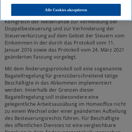
Gesetzes zu dem Protokoll vom 14. April 2025 zur
Änderung des Abkommens vom 12. April 2012
Alle Cookies akzeptieren
zwischen der Bundesrepublik Deutschland und dem
Königreich der Niederlande zur Vermeidung der
Doppelbesteuerung und zur Verhinderung der
Steuerverkürzung auf dem Gebiet der Steuern vom
Einkommen in der durch das Protokoll vom 11.
Januar 2016 sowie das Protokoll vom 24. März 2021
geänderten Fassung vorgelegt.
Mit dem Änderungsprotokoll soll eine sogenannte
Bagatellregelung für grenzüberschreitend tätige
Beschäftigte in das Abkommen implementiert
werden. Innerhalb der Grenzen dieser
Bagatellregelung soll insbesondere eine
gelegentliche Arbeitsausübung im Homeoffice nicht
zu einem Wechsel oder einer geänderten Aufteilung
des Besteuerungsrechts führen. Für Beschäftigte
des öffentlichen Dienstes ist eine vergleichbare