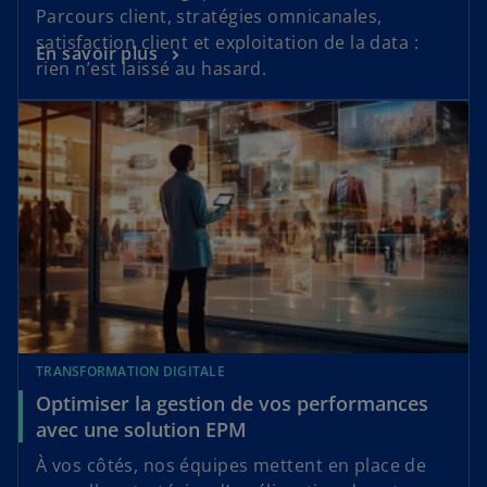
Parcours client, stratégies omnicanales,
satisfaction client et exploitation de la data :
En savoir plus
rien n’est laissé au hasard.
TRANSFORMATION DIGITALE
Optimiser la gestion de vos performances
avec une solution EPM
À vos côtés, nos équipes mettent en place de