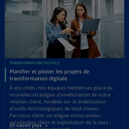
TRANSFORMATION DIGITALE
Planifier et piloter les projets de
transformation digitale
À vos côtés, nos équipes mettent en place de
nouvelles stratégies d’amélioration de votre
relation client, fondées sur la mobilisation
d’outils technologiques de haut niveau.
Parcours client, stratégies omnicanales,
satisfaction client et exploitation de la data :
En savoir plus