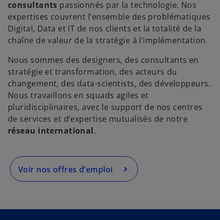
consultants
passionnés par la technologie. Nos
expertises couvrent l’ensemble des problématiques
s
Digital, Data et IT de nos clients et la totalité de la
’
chaîne de valeur de la stratégie à l’implémentation.
o
u
Nous sommes des designers, des consultants en
v
stratégie et transformation, des acteurs du
r
changement, des data-scientists, des développeurs.
e
Nous travaillons en squads agiles et
d
pluridisciplinaires, avec le support de nos centres
a
de services et d’expertise mutualisés de notre
n
réseau international
.
s
u
n
Voir nos offres d’emploi
n
o
u
v