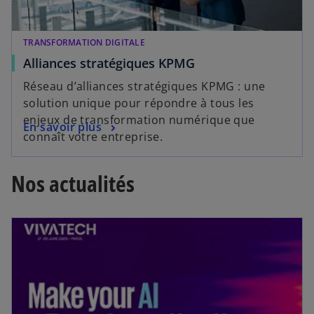
s
o
u
u
n
v
TRANSFORMATION DIGITALE
n
e
Alliances stratégiques KPMG
o
l
Réseau d’alliances stratégiques KPMG : une
u
o
solution unique pour répondre à tous les
v
n
enjeux de transformation numérique que
e
g
En savoir plus
connaît votre entreprise.
l
l
o
e
n
t
Nos actualités
g
l
e
t