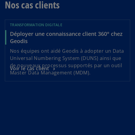
e
Nos cas clients
l
o
n
TRANSFORMATION DIGITALE
g
Déployer une connaissance client 360° chez
l
Geodis
e
Nos équipes ont aidé Geodis à adopter un Data
t
Universal Numbering System (DUNS) ainsi que
de nouveaux processus supportés par un outil
Voir le cas client
Master Data Management (MDM).