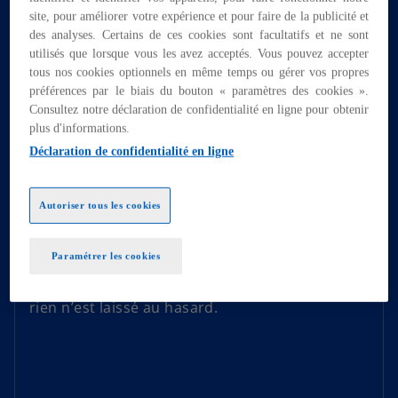
site, pour améliorer votre expérience et pour faire de la publicité et
des analyses. Certains de ces cookies sont facultatifs et ne sont
utilisés que lorsque vous les avez acceptés. Vous pouvez accepter
tous nos cookies optionnels en même temps ou gérer vos propres
préférences par le biais du bouton « paramètres des cookies ».
Consultez notre déclaration de confidentialité en ligne pour obtenir
TRANSFORMATION DIGITALE
plus d'informations.
Digital Customer
Déclaration de confidentialité en ligne
À vos côtés, nos équipes mettent en place de
nouvelles stratégies d’amélioration de votre
Autoriser tous les cookies
relation client, fondées sur la mobilisation
d’outils technologiques de haut niveau.
Paramétrer les cookies
Parcours client, stratégies omnicanales,
satisfaction client et exploitation de la data :
rien n’est laissé au hasard.