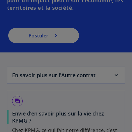
pour un impact positif sur l’économie, les
a
territoires et la société.
n
s
u
n
Postuler
n
o
u
v
e
l
En savoir plus sur l'Autre contrat
o
n
g
question_answer
l
e
Envie d’en savoir plus sur la vie chez
t
s
KPMG ?
’
Chez KPMG, ce qui fait notre différence, c’est