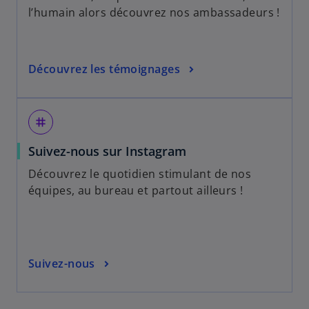
o
l’humain alors découvrez nos ambassadeurs !
u
v
r
s
Découvrez les témoignages
e
’
d
o
a
u
n
tag
v
s
s
Suivez-nous sur Instagram
r
u
’
e
n
Découvrez le quotidien stimulant de nos
o
d
n
équipes, au bureau et partout ailleurs !
u
a
o
v
n
u
r
s
v
e
u
e
s
Suivez-nous
d
n
l
’
a
n
o
o
n
o
n