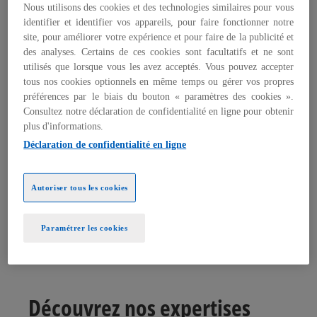
Nous utilisons des cookies et des technologies similaires pour vous
Découvrez nos métiers et
identifier et identifier vos appareils, pour faire fonctionner notre
site, pour améliorer votre expérience et pour faire de la publicité et
des analyses. Certains de ces cookies sont facultatifs et ne sont
nos expertises
utilisés que lorsque vous les avez acceptés. Vous pouvez accepter
tous nos cookies optionnels en même temps ou gérer vos propres
préférences par le biais du bouton « paramètres des cookies ».
Consultez notre déclaration de confidentialité en ligne pour obtenir
Audit, Conseil, Juridique & Fiscal ou
plus d'informations.
Fonctions Corporate
Déclaration de confidentialité en ligne
Postuler
Autoriser tous les cookies
Paramétrer les cookies
Espace carrières et recrutements
Nos métiers et nos expertises
Découvrez nos expertises