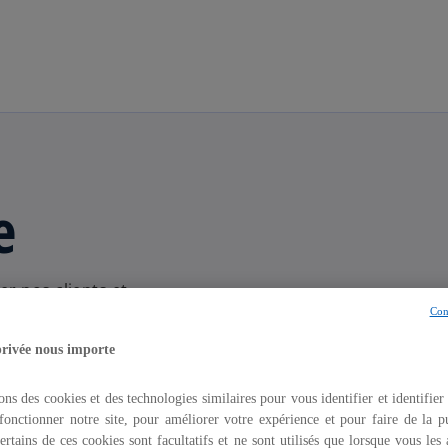
Aller à la navigation
e
r nos clients et
Con
privée nous importe
ons des cookies et des technologies similaires pour vous identifier et identifier
fonctionner notre site, pour améliorer votre expérience et pour faire de la pu
ertains de ces cookies sont facultatifs et ne sont utilisés que lorsque vous les