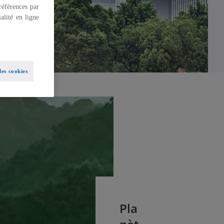
références par
alité en ligne
es cookies
Pla