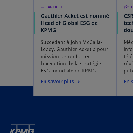
notes
ARTICLE
insights
Gauthier Acket est nommé
CSR
Head of Global ESG de
tec
KPMG
dou
Succédant à John McCalla-
Médi
Leacy, Gauthier Acket a pour
inf
mission de renforcer
tél
l’exécution de la stratégie
rév
ESG mondiale de KPMG.
pub
En savoir plus
En 