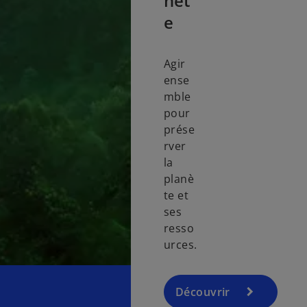
nèt
e
Agir
ense
mble
pour
prése
rver
la
planè
te et
ses
resso
urces.
Découvrir