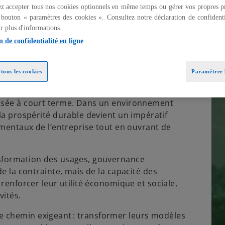
z accepter tous nos cookies optionnels en même temps ou gérer vos propres p
 bouton « paramètres des cookies ». Consultez notre déclaration de confidenti
r plus d'informations.
n de confidentialité en ligne
tous les cookies
Paramétrer l
ensée à court terme. Dans un environnement
 la prospérité durable devient un impératif
damentaux de l’entreprise tout en ouvrant de
nsformation des usages, gouvernance
de la contrainte, mais de la capacité des
 renforcer leur utilité économique et sociale,
ités.​
 chemin exigeant : transformer leurs modèles