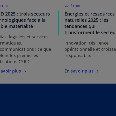
ÉTUDE
insights
ÉTUDE
D 2025 : trois secteurs
Énergies et ressources
hnologiques face à la
naturelles 2025 : les
ble matérialité
tendances qui
transforment le secteu
as, logiciels et services
ormatiques,
Innovation, résilience
écommunications : ce que
opérationnelle et croiss
èlent les premières
responsable.
lications CSRD.
savoir plus
En savoir plus