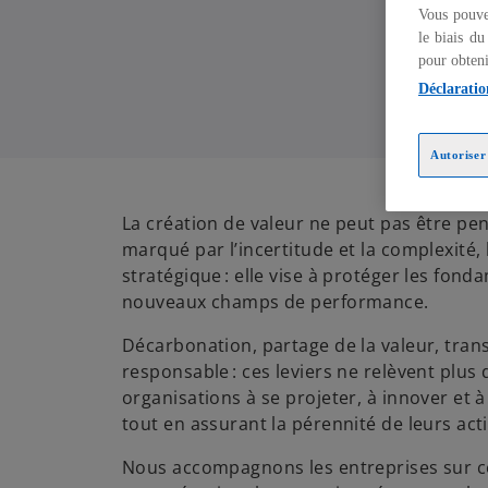
Vous pouve
le biais du
pour obteni
Déclaratio
Autoriser 
La création de valeur ne peut pas être p
marqué par l’incertitude et la complexité,
stratégique : elle vise à protéger les fon
nouveaux champs de performance.​
Décarbonation, partage de la valeur, tra
responsable : ces leviers ne relèvent plus 
organisations à se projeter, à innover et à
tout en assurant la pérennité de leurs activ
Nous accompagnons les entreprises sur ce