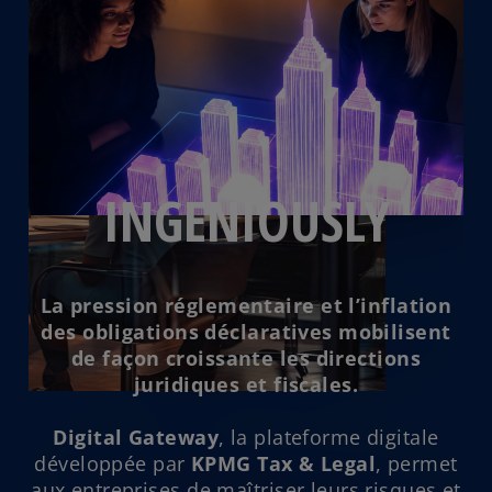
V
i
INGENIOUSLY
d
La pression réglementaire et l’inflation
des obligations déclaratives mobilisent
de façon croissante les directions
juridiques et fiscales.
e
Digital Gateway
, la plateforme digitale
développée par
KPMG Tax & Legal
, permet
aux entreprises de maîtriser leurs risques et