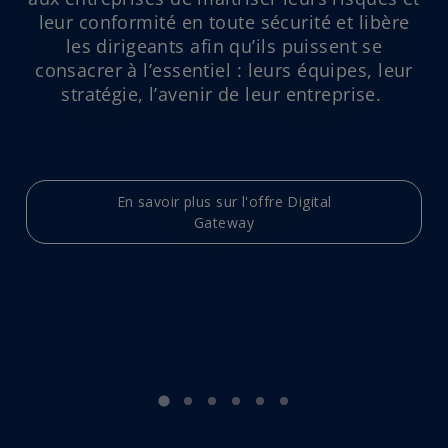
o
leur conformité en toute sécurité et libère
les dirigeants afin qu’ils puissent se
consacrer à l’essentiel : leurs équipes, leur
stratégie, l’avenir de leur entreprise. ​
En savoir plus sur l'offre Digital
Gateway
s
’
o
u
v
r
e
d
a
n
s