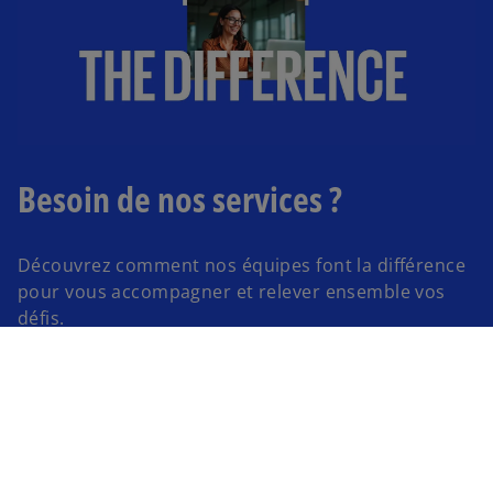
Besoin de nos services ?​
Découvrez comment nos équipes font la différence ​
pour vous accompagner et relever ensemble vos
défis.
Contactez-nous