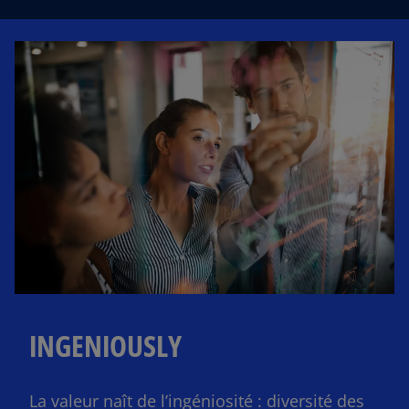
u
n
n
o
u
v
e
l
o
n
g
l
e
t
INGENIOUSLY
La valeur naît de l’ingéniosité : ​diversité des