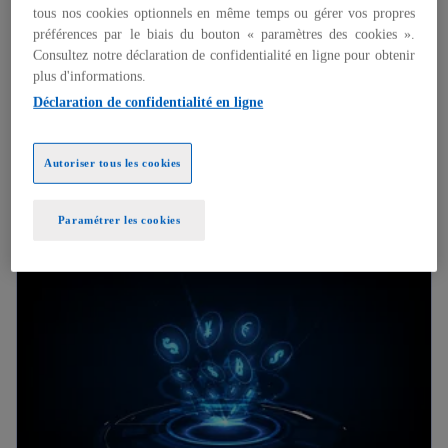
Le modèle Agent bouleverse les équilibres de la
tous nos cookies optionnels en même temps ou gérer vos propres
distribution automobile. Rentabilité, pouvoir
préférences par le biais du bouton « paramètres des cookies ».
Consultez notre déclaration de confidentialité en ligne pour obtenir
commercial et relation client sont en pleine
plus d'informations.
recomposition.
Déclaration de confidentialité en ligne
Les concessionnaires doivent revoir leurs
modèles économiques et leur rôle dans la
Autoriser tous les cookies
chaîne de valeur. Un virage stratégique décisif
pour les leaders du secteur.
En savoir plus
Paramétrer les cookies