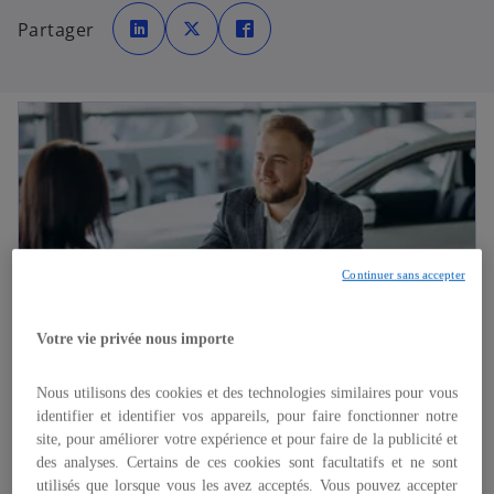
s
s
s
’
’
’
Partager
o
o
o
u
u
u
v
v
v
r
r
r
e
e
e
d
d
d
a
a
a
n
n
n
s
s
s
u
u
u
n
n
n
n
n
n
o
o
o
u
u
u
v
v
v
e
e
e
l
l
l
o
o
o
n
n
n
Continuer sans accepter
g
g
g
l
l
l
e
e
e
t
t
t
Votre vie privée nous importe
Nous utilisons des cookies et des technologies similaires pour vous
insights
identifier et identifier vos appareils, pour faire fonctionner notre
Transformer la distribution automobile à
site, pour améliorer votre expérience et pour faire de la publicité et
des analyses. Certains de ces cookies sont facultatifs et ne sont
l’ère du modèle Agent
utilisés que lorsque vous les avez acceptés. Vous pouvez accepter