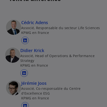
Cédric Adens
Associé, Responsable du secteur Life Sciences
KPMG en France
s
’
Didier Krick
o
Associé, Head of Operations & Performance
u
Strategy
KPMG en France
v
r
s
e
’
Jérémie Joos
d
o
a
Associé, Co-responsable du Centre
u
d'Excellence ESG
n
KPMG en France
v
s
r
u