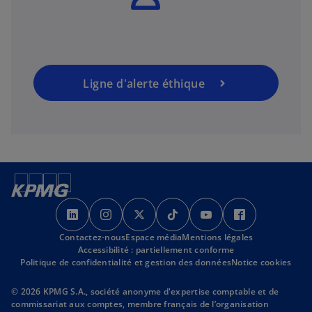
Ligne d'alerte éthique
s
s
s
s
s
s
’
’
’
’
’
’
Contactez-nous
o
o
Espace média
o
Mentions légales
o
o
o
Accessibilité : partiellement conforme
u
u
u
u
u
u
Politique de confidentialité et gestion des données
Notice cookies
v
v
v
v
v
v
r
r
r
r
r
r
© 2026 KPMG S.A., société anonyme d'expertise comptable et de
commissariat aux comptes, membre français de l’organisation
e
e
e
e
e
e