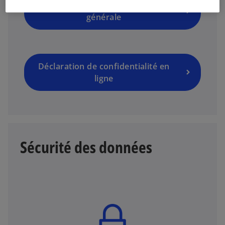
Déclaration de confidentialité
générale
Déclaration de confidentialité en
ligne
Sécurité des données
s
’
o
u
v
r