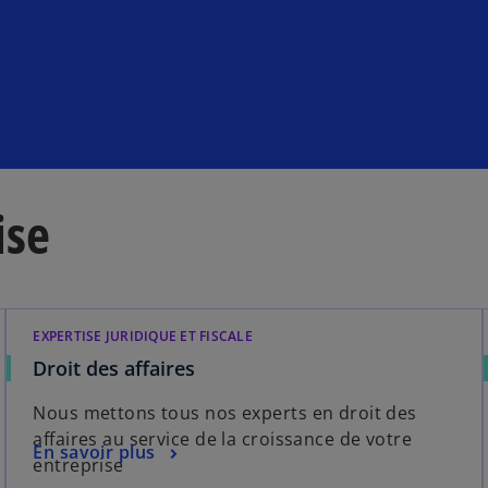
ise
EXPERTISE JURIDIQUE ET FISCALE
s
Droit des affaires
’
Nous mettons tous nos experts en droit des
o
affaires au service de la croissance de votre
u
s
En savoir plus
entreprise
v
’