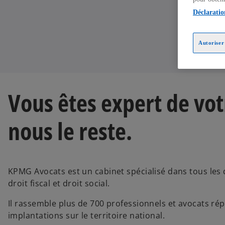
Déclaratio
Autoriser 
Vous êtes expert de vot
nous le reste.
KPMG Avocats est un cabinet spécialisé dans tous les d
droit fiscal et droit social.
Il rassemble plus de 700 professionnels et avocats rép
implantations sur le territoire national.
s