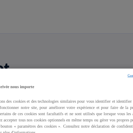
Aller à la navigation
et
Con
privée nous importe
ons des cookies et des technologies similaires pour vous identifier et identifier
 grands groupes,
fonctionner notre site, pour améliorer votre expérience et pour faire de la pu
fiscalité.
ertains de ces cookies sont facultatifs et ne sont utilisés que lorsque vous les
z accepter tous nos cookies optionnels en même temps ou gérer vos propres p
 bouton « paramètres des cookies ». Consultez notre déclaration de confidenti
r plus d'informations.