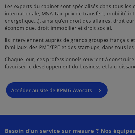
Les experts du cabinet sont spécialisés dans tous les do
’
internationale, M&A Tax, prix de transfert, mobilité inte
o
énergétique...), ainsi qu’en droit des affaires, droit eu
u
économique, droit immobilier et droit social.
v
r
Ils interviennent auprès de grands groupes français et
e
familiaux, des PME/TPE et des start-ups, dans tous les 
d
a
Chaque jour, ces professionnels œuvrent à construire u
n
favoriser le développement du business et la croissan
s
s
’
u
o
n
Accéder au site de KPMG Avocats
u
n
v
o
r
u
e
v
d
e
a
l
Besoin d'un service sur mesure ? Nos équipe