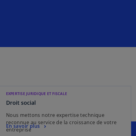
EXPERTISE JURIDIQUE ET FISCALE
s
Droit social
’
Nous mettons notre expertise technique
o
reconnue au service de la croissance de votre
u
s
En savoir plus
entreprise
v
’