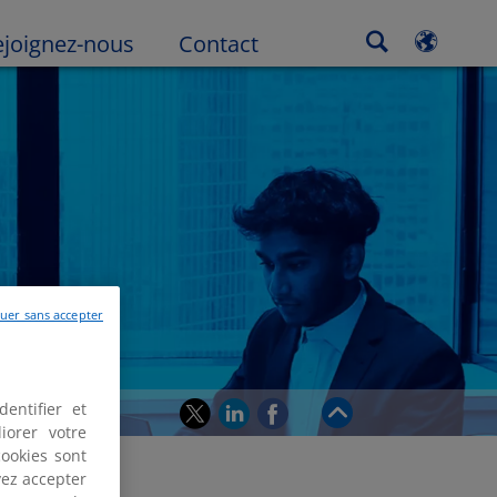
ejoignez-nous
Contact
uer sans accepter
Return to top
entifier et
iorer votre
cookies sont
vez accepter