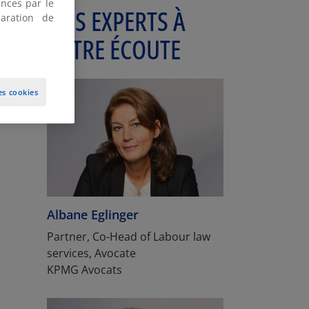
nces par le
NOS EXPERTS À
aration de
VOTRE ÉCOUTE
es cookies
Albane Eglinger
Partner, Co-Head of Labour law
services, Avocate
KPMG Avocats