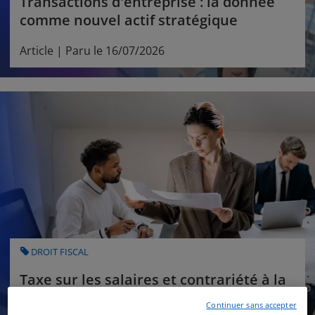
Transactions d'entreprise : la donnée
comme nouvel actif stratégique
Article | Paru le 16/07/2026
CATEGORY
DROIT FISCAL
Taxe sur les salaires et contrariété à la
neutralité du régime mère-fille
Continuer sans accepter