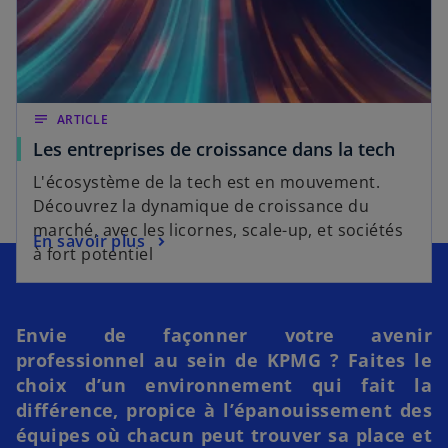
notes
ARTICLE
Les entreprises de croissance dans la tech
L'écosystème de la tech est en mouvement.
Découvrez la dynamique de croissance du
marché, avec les licornes, scale-up, et sociétés
En savoir plus
à fort potentiel
Envie de façonner votre avenir
professionnel au sein de KPMG ? Faites le
choix d’un environnement qui fait la
différence, propice à l’épanouissement des
équipes où chacun peut trouver sa place et