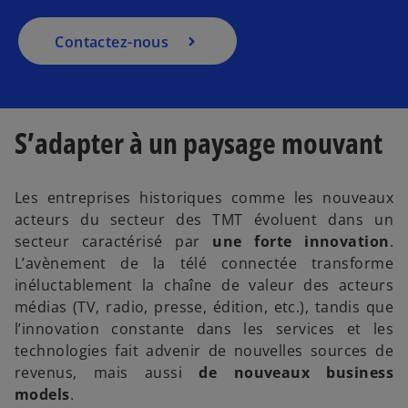
a
n
Contactez-nous
s
u
n
n
S’adapter à un paysage mouvant
o
u
v
Les entreprises historiques comme les nouveaux
e
acteurs du secteur des TMT évoluent dans un
l
secteur caractérisé par
une forte innovation
.
o
L’avènement de la télé connectée transforme
n
inéluctablement la chaîne de valeur des acteurs
g
médias (TV, radio, presse, édition, etc.), tandis que
l
l’innovation constante dans les services et les
e
technologies fait advenir de nouvelles sources de
t
revenus, mais aussi
de nouveaux business
models
.