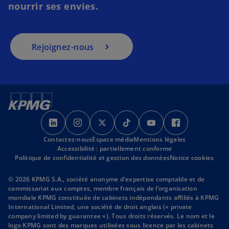
nourrir ses envies.
Rejoignez-nous
s
s
s
s
s
s
’
’
’
’
’
’
Contactez-nous
o
o
Espace média
o
Mentions légales
o
o
o
Accessibilité : partiellement conforme
u
u
u
u
u
u
Politique de confidentialité et gestion des données
Notice cookies
v
v
v
v
v
v
r
r
r
r
r
r
© 2026 KPMG S.A., société anonyme d'expertise comptable et de
commissariat aux comptes, membre français de l’organisation
e
e
e
e
e
e
mondiale KPMG constituée de cabinets indépendants affiliés à KPMG
d
d
d
d
d
d
International Limited, une société de droit anglais (« private
a
a
a
a
a
a
company limited by guarantee »). Tous droits réservés. Le nom et le
logo KPMG sont des marques utilisées sous licence par les cabinets
n
n
n
n
n
n