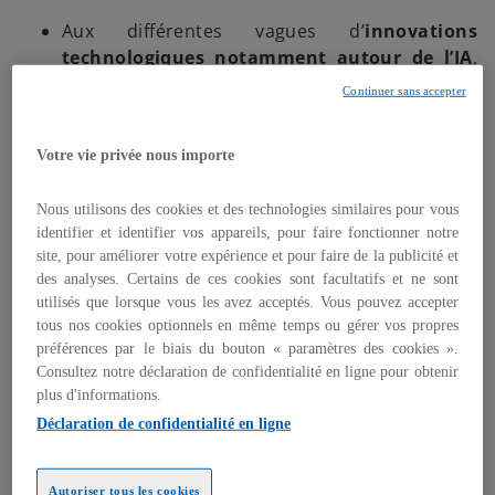
Aux différentes vagues d’
innovations
technologiques notamment autour de l’IA
,
mais aussi aux nouvelles tendances ;
Continuer sans accepter
À l'arrivée de
nouveaux concurrents
, qui
viennent bousculer le secteur ;
Votre vie privée nous importe
À une intensification des cybermenaces ;
À une
réglementation
dont les évolutions
Nous utilisons des cookies et des technologies similaires pour vous
s’efforcent de rattraper celles des nouveaux
identifier et identifier vos appareils, pour faire fonctionner notre
usages.
site, pour améliorer votre expérience et pour faire de la publicité et
des analyses. Certains de ces cookies sont facultatifs et ne sont
Devant une telle intrication des enjeux, les
utilisés que lorsque vous les avez acceptés. Vous pouvez accepter
entreprises des TMT doivent adopter des stratégies
tous nos cookies optionnels en même temps ou gérer vos propres
attentives aux tendances émergentes et
préférences par le biais du bouton « paramètres des cookies ».
résolument tournées vers l’avenir.
Consultez notre déclaration de confidentialité en ligne pour obtenir
plus d'informations.
Déclaration de confidentialité en ligne
Jacques Pierre
Associé, Responsable du secteur
Technologies, Media & Télécommunications
Autoriser tous les cookies