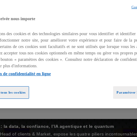
Con
ournable de l'innovation
privée nous importe
ons des cookies et des technologies similaires pour vous identifier et identifier
fonctionner notre site, pour améliorer votre expérience et pour faire de la pu
, d’incertitude géopolitique et de profonde transf
ertains de ces cookies sont facultatifs et ne sont utilisés que lorsque vous les
 artificielle marque un tournant décisif p
z accepter tous nos cookies optionnels en même temps ou gérer vos propres p
, KPMG lors de cette 10ème édition a décryp
 bouton « paramètres des cookies ». Consultez notre déclaration de confidenti
ology
r plus d'informations.
option d’une innovation créatrice de valeur.
n de confidentialité en ligne
: elle transforme la prise de décision, la compétitiv
 tous les acteurs de l’innovation technologiq
tous les cookies
Paramétrer l
s et identifie les leviers pour passer de la pr
: la data, la confiance, l’IA agentique et le quantum