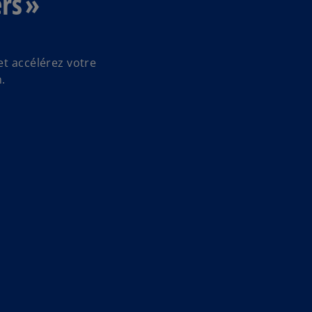
rs »
et accélérez votre
.