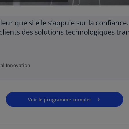
a
leur que si elle s’appuie sur la confian
y
clients des solutions technologiques tran
V
tal Innovation
i
Voir le programme complet
d