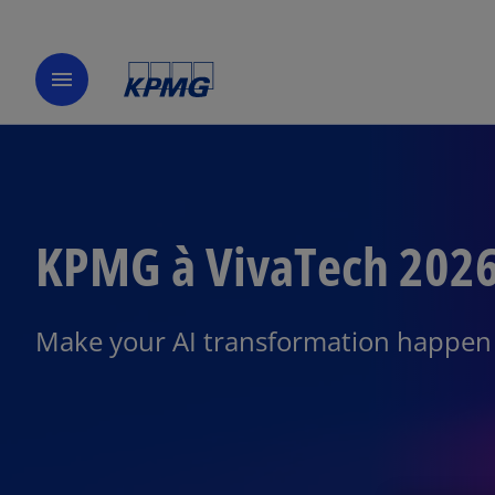
menu
KPMG à VivaTech 202
Make your AI transformation happen