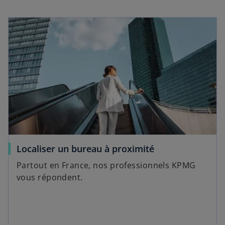
s’ouvre dans un nouvel onglet
s
Localiser un bureau à proximité
’
Partout en France, nos professionnels KPMG
o
vous répondent.
u
v
r
e