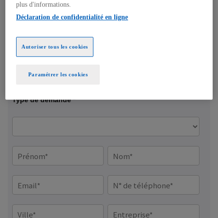
plus d'informations.
Vous êtes un professionnel ?
e
Déclaration de confidentialité en ligne
l
o
n
Autoriser tous les cookies
g
l
Paramétrer les cookies
e
t