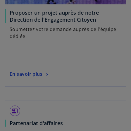
e
l
Proposer un projet auprès de notre
s
o
Direction de l'Engagement Citoyen
’
n
Soumettez votre demande auprès de l'équipe
o
g
dédiée.
u
l
v
e
r
t
e
d
s
En savoir plus
a
’
n
o
s
u
u
v
n
r
n
co_present
e
o
s
Partenariat d'affaires
d
u
’
a