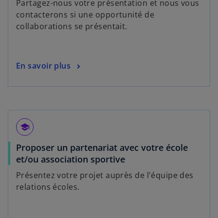
v
Partagez-nous votre présentation et nous vous
o
n
e
contacterons si une opportunité de
u
s
l
collaborations se présentait.
v
u
o
r
n
n
e
n
g
s
En savoir plus
d
o
l
’
a
u
e
o
n
v
t
u
s
e
v
u
l
r
n
o
school
e
n
n
Proposer un partenariat avec votre école
d
o
g
s
et/ou association sportive
a
u
l
’
n
v
e
Présentez votre projet auprès de l'équipe des
o
s
e
t
relations écoles.
u
u
l
v
n
o
r
n