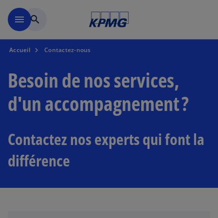
Aller à la navigation
menu
search
Accueil
Contactez-nous
Besoin de nos services,
d'un accompagnement ?
s
Contactez nos experts qui font la
’
o
différence
u
v
r
e
d