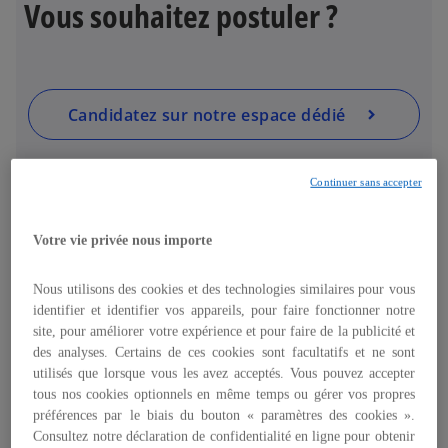
Vous souhaitez postuler ?
a
n
s
s
u
’
n
o
Candidatez sur notre espace dédié
n
u
o
v
u
r
Continuer sans accepter
v
e
Vous êtes journaliste ?
e
d
Votre vie privée nous importe
l
a
o
n
Nous utilisons des cookies et des technologies similaires pour vous
n
s
identifier et identifier vos appareils, pour faire fonctionner notre
g
u
site, pour améliorer votre expérience et pour faire de la publicité et
l
n
des analyses. Certains de ces cookies sont facultatifs et ne sont
Contactez notre équipe média
e
n
utilisés que lorsque vous les avez acceptés. Vous pouvez accepter
t
o
tous nos cookies optionnels en même temps ou gérer vos propres
préférences par le biais du bouton « paramètres des cookies ».
u
Consultez notre déclaration de confidentialité en ligne pour obtenir
v